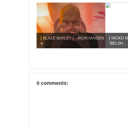
[ BLAZE BAYLEY ] - IRON MAIDEN
[ NICKO 
é ...
‘BELSH...
0 comments: