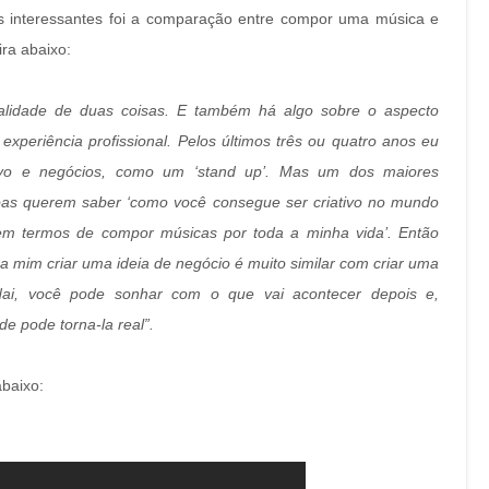
is interessantes foi a comparação entre compor uma música e
ra abaixo:
nalidade de duas coisas. E também há algo sobre o aspecto
experiência profissional. Pelos últimos três ou quatro anos eu
tivo e negócios, como um ‘stand up’. Mas um dos maiores
soas querem saber ‘como você consegue ser criativo no mundo
vo em termos de compor músicas por toda a minha vida’. Então
a mim criar uma ideia de negócio é muito similar com criar uma
i, você pode sonhar com o que vai acontecer depois e,
e pode torna-la real”.
abaixo: