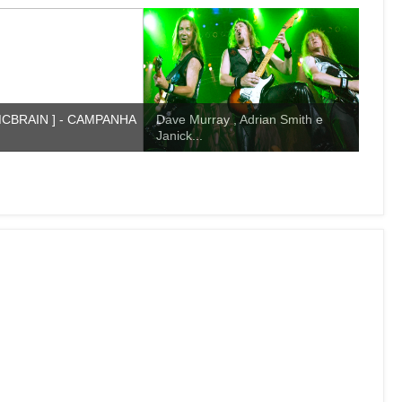
MCBRAIN ] - CAMPANHA
Dave Murray , Adrian Smith e
Janick...