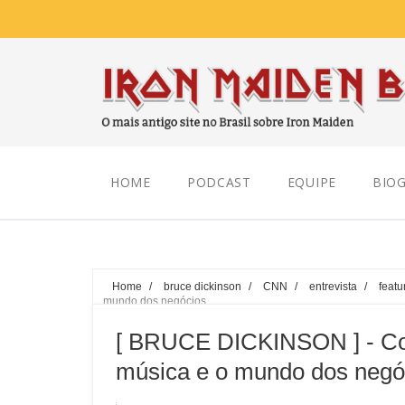
Thursday, August 06, 2026
HOME
PODCAST
EQUIPE
BIOG
Home
/
bruce dickinson
/
CNN
/
entrevista
/
featu
mundo dos negócios
[ BRUCE DICKINSON ] - Co
música e o mundo dos negó