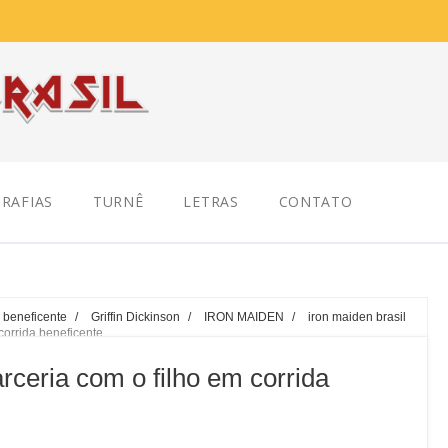
RAFIAS
TURNÊ
LETRAS
CONTATO
a beneficente
/
Griffin Dickinson
/
IRON MAIDEN
/
iron maiden brasil
corrida beneficente
eria com o filho em corrida