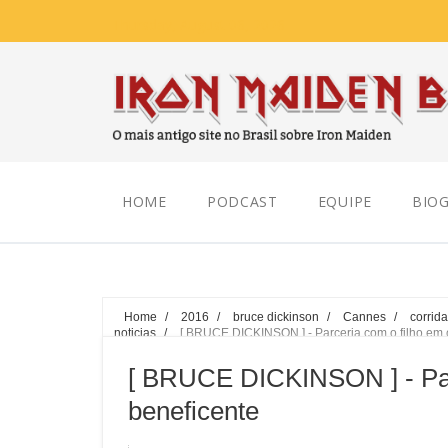
Thursday, August 06, 2026
HOME
PODCAST
EQUIPE
BIOG
Home
/
2016
/
bruce dickinson
/
Cannes
/
corrid
noticias
/
[ BRUCE DICKINSON ] - Parceria com o filho em 
[ BRUCE DICKINSON ] - Parc
beneficente