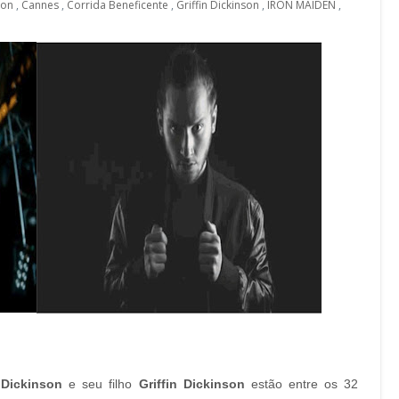
son
,
Cannes
,
Corrida Beneficente
,
Griffin Dickinson
,
IRON MAIDEN
,
 Dickinson
e seu filho
Griffin Dickinson
estão entre os 32