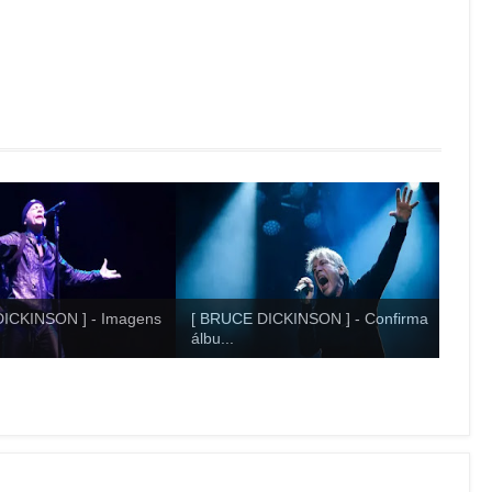
DICKINSON ] - Imagens
[ BRUCE DICKINSON ] - Confirma
álbu...