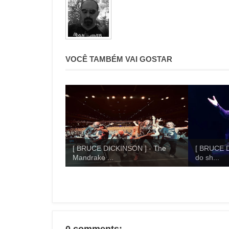
VOCÊ TAMBÉM VAI GOSTAR
[ BRUCE DICKINSON ] - The
[ BRUCE 
Mandrake ...
do sh...
0 comments: