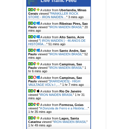
Live Traffic Feed
A visitor from
Uberlandia, Minas
Gerais
viewed "
PAINKILLER ROCK
STORE - IRON MAIDEN…
"
3 mins ago
A visitor from
Ribeirao Pires, Sao
Paulo
viewed "
IRON MAIDEN BRASIL
"
20
mins ago
A visitor from
Alto Santo, Acre
viewed "
[ IRON MAIDEN ] - 46 ANOS DE
HISTÓRIA…
"
51 mins ago
A visitor from
Santo Andre, Sao
Paulo
viewed "
IRON MAIDEN BRASIL
"
52
mins ago
A visitor from
Campinas, Sao
Paulo
viewed "
IRON MAIDEN BRASIL
"
1
hr 6 mins ago
A visitor from
Campinas, Sao
Paulo
viewed "
[RARIDADES] - HIGH
VAULTAGE VOL's I ,…
"
1 hr 7 mins ago
A visitor from
Rio De Janeiro
viewed "
IRON MAIDEN BRASIL
"
1 hr 31
mins ago
A visitor from
Formosa, Goias
viewed "
A Donzela de Ferro e a História:…
"
1 hr 35 mins ago
A visitor from
Lages, Santa
Catarina
viewed "
IRON MAIDEN BRASIL
"
1 hr 49 mins ago