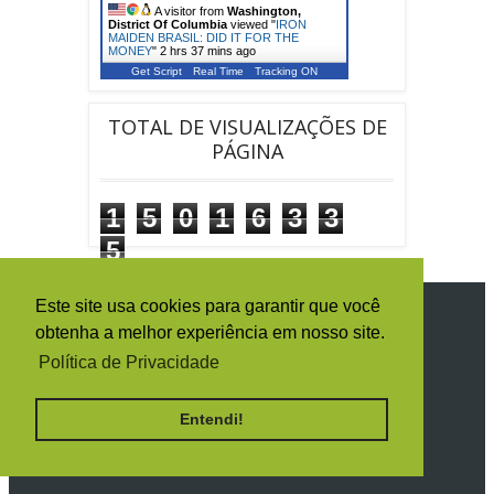
A visitor from
Washington,
District Of Columbia
viewed "
IRON
MAIDEN BRASIL: DID IT FOR THE
MONEY
"
2 hrs 37 mins ago
Get Script
Real Time
Tracking ON
TOTAL DE VISUALIZAÇÕES DE
PÁGINA
1
5
0
1
6
3
3
5
Este site usa cookies para garantir que você
SIGA O IRON MAIDEN BRASIL
obtenha a melhor experiência em nosso site.
Política de Privacidade
Entendi!
RECEBA TODAS AS NOTÍCIAS POR E-
MAIL