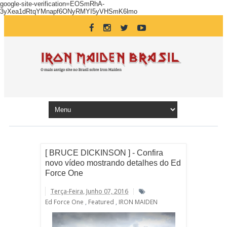
google-site-verification=EOSmRhA-
3yXea1dRtqYMnapf6ONyRMYI5yVHSmK6lmo
[ BRUCE DICKINSON ] - Confira
novo vídeo mostrando detalhes do Ed
Force One
Terça-Feira, Junho 07, 2016
Ed Force One
,
Featured
,
IRON MAIDEN