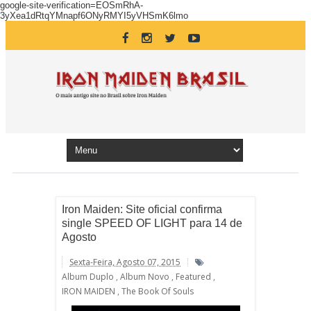
google-site-verification=EOSmRhA-
3yXea1dRtqYMnapf6ONyRMYI5yVHSmK6lmo
Iron Maiden: Site oficial confirma
single SPEED OF LIGHT para 14 de
Agosto
Sexta-Feira, Agosto 07, 2015
Album Duplo
,
Album Novo
,
Featured
,
IRON MAIDEN
,
The Book Of Souls