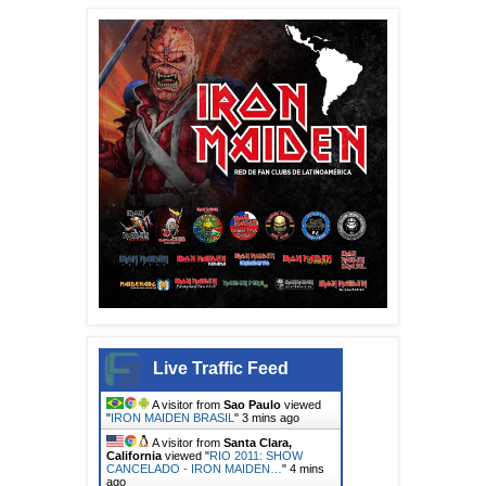
Live Traffic Feed
A visitor from
Sao Paulo
viewed
"
IRON MAIDEN BRASIL
"
3 mins ago
A visitor from
Santa Clara,
California
viewed "
RIO 2011: SHOW
CANCELADO - IRON MAIDEN…
"
4 mins
ago