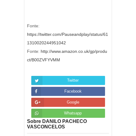
Fonte:
https://twitter.com/Pauseandplay/status/61
1310020244951042
Fonte:
http://www.amazon.co.uk/gp/produ
ct/B00ZVFYVMM
Twitter
Facebook
Google
Whatsapp
Sobre DANILO PACHECO
VASCONCELOS