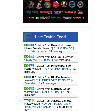
Live Traffic Feed
A visitor from
Belo Horizonte,
Minas Gerais
viewed "
[ CURIOSIDADE ] -
A história da outra…
"
5 mins ago
A visitor from
Sao Paulo
viewed
"
IRON MAIDEN BRASIL
"
34 mins ago
A visitor from
Piracicaba, Sao
Paulo
viewed "
IRON MAIDEN BRASIL
"
42
mins ago
A visitor from
Rio De Janeiro
viewed "
[ CHILDREN OF THE BEAST ] -
Entrevista…
"
46 mins ago
A visitor from
Goiania, Goias
viewed "
IRON MAIDEN BRASIL
"
1 hr 21
mins ago
A visitor from
Jakarta, Jakarta
Raya
viewed "
NOVOS PRODUTOS NA
IRON MAIDEN SHOP -…
"
1 hr 28 mins
ago