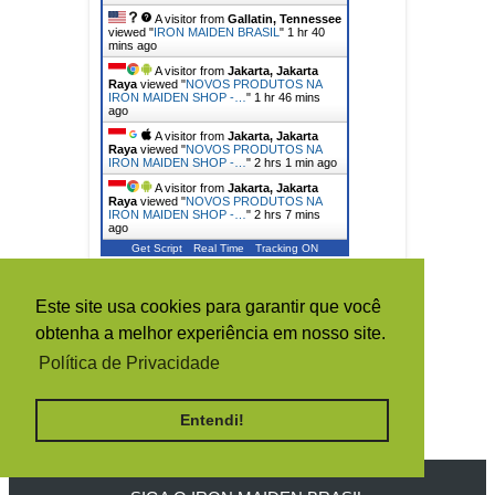
A visitor from
Gallatin, Tennessee
viewed "
IRON MAIDEN BRASIL
"
1 hr 40
mins ago
A visitor from
Jakarta, Jakarta
Raya
viewed "
NOVOS PRODUTOS NA
IRON MAIDEN SHOP -…
"
1 hr 46 mins
ago
A visitor from
Jakarta, Jakarta
Raya
viewed "
NOVOS PRODUTOS NA
IRON MAIDEN SHOP -…
"
2 hrs 1 min ago
A visitor from
Jakarta, Jakarta
Raya
viewed "
NOVOS PRODUTOS NA
IRON MAIDEN SHOP -…
"
2 hrs 7 mins
ago
Get Script
Real Time
Tracking ON
TOTAL DE VISUALIZAÇÕES DE
Este site usa cookies para garantir que você
PÁGINA
obtenha a melhor experiência em nosso site.
Política de Privacidade
1
5
0
2
1
9
8
Entendi!
1