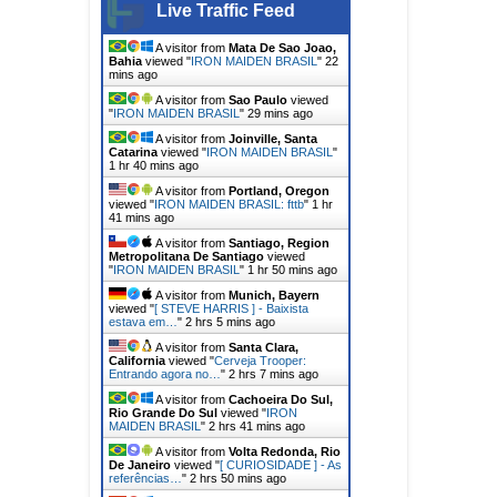
Live Traffic Feed
A visitor from
Mata De Sao Joao,
Bahia
viewed "
IRON MAIDEN BRASIL
"
22
mins ago
A visitor from
Sao Paulo
viewed
"
IRON MAIDEN BRASIL
"
29 mins ago
A visitor from
Joinville, Santa
Catarina
viewed "
IRON MAIDEN BRASIL
"
1 hr 40 mins ago
A visitor from
Portland, Oregon
viewed "
IRON MAIDEN BRASIL: fttb
"
1 hr
41 mins ago
A visitor from
Santiago, Region
Metropolitana De Santiago
viewed
"
IRON MAIDEN BRASIL
"
1 hr 50 mins ago
A visitor from
Munich, Bayern
viewed "
[ STEVE HARRIS ] - Baixista
estava em…
"
2 hrs 5 mins ago
A visitor from
Santa Clara,
California
viewed "
Cerveja Trooper:
Entrando agora no…
"
2 hrs 7 mins ago
A visitor from
Cachoeira Do Sul,
Rio Grande Do Sul
viewed "
IRON
MAIDEN BRASIL
"
2 hrs 41 mins ago
A visitor from
Volta Redonda, Rio
De Janeiro
viewed "
[ CURIOSIDADE ] - As
referências…
"
2 hrs 50 mins ago