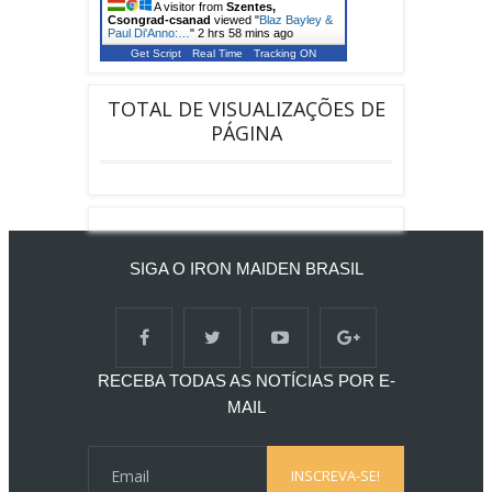
A visitor from
Szentes,
Csongrad-csanad
viewed "
Blaz Bayley &
Paul Di'Anno:…
"
2 hrs 58 mins ago
Get Script
Real Time
Tracking ON
TOTAL DE VISUALIZAÇÕES DE
PÁGINA
SIGA O IRON MAIDEN BRASIL
RECEBA TODAS AS NOTÍCIAS POR E-
MAIL