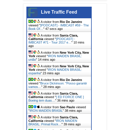
Live Traffic Feed
A visitor from
Rio De Janeiro
viewed "
[PODCAST] - IMBCAST #59 - The
Book Of…
"
49 secs ago
A visitor from
Santa Clara,
California
viewed "
[PODCAST] -
IMBCAST #71 - Tour 2017 e…
"
10 mins
ago
A visitor from
New York City, New
York
viewed "
IRON MAIDEN BRASIL:
união
"
14 mins ago
A visitor from
New York City, New
York
viewed "
IRON MAIDEN BRASIL:
espanha
"
23 mins ago
A visitor from
Rio De Janeiro
viewed "
Bruce Dickinson: "Posso garantir
vamos…
"
28 mins ago
A visitor from
Santa Clara,
California
viewed "
[ ED FORCE ONE ]
Boeing tem duas…
"
36 mins ago
A visitor from
Sao Paulo
viewed
"
IRON MAIDEN BRASIL
"
38 mins ago
A visitor from
Santa Clara,
California
viewed "
IRON MAIDEN
BRASIL: Primal Rock…
"
39 mins ago