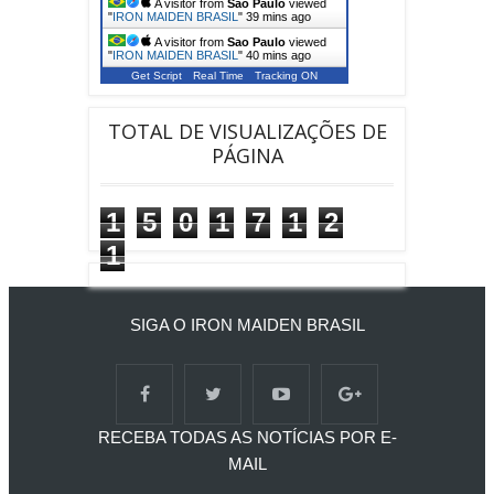
A visitor from
Sao Paulo
viewed
"
IRON MAIDEN BRASIL
"
39 mins ago
A visitor from
Sao Paulo
viewed
"
IRON MAIDEN BRASIL
"
40 mins ago
Get Script
Real Time
Tracking ON
TOTAL DE VISUALIZAÇÕES DE
PÁGINA
1
5
0
1
7
1
2
1
SIGA O IRON MAIDEN BRASIL
RECEBA TODAS AS NOTÍCIAS POR E-
MAIL