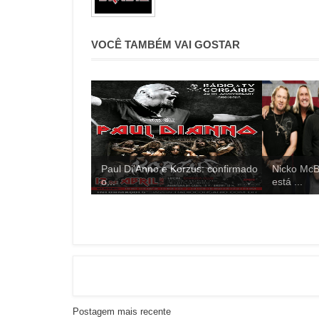
VOCÊ TAMBÉM VAI GOSTAR
Paul Di'Anno e Korzus: confirmado
Nicko McB
o...
está ...
Postagem mais recente