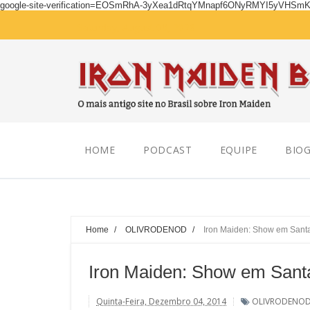
google-site-verification=EOSmRhA-3yXea1dRtqYMnapf6ONyRMYI5yVHSm
Saturday, August 08, 2026
HOME
PODCAST
EQUIPE
BIOG
Home
/
OLIVRODENOD
/
Iron Maiden: Show em Sant
Iron Maiden: Show em Sant
Quinta-Feira, Dezembro 04, 2014
OLIVRODENO