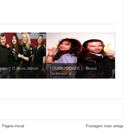
rain: " O Novo álbum
[ CURIOSIDADE ] - Bruce
Dickinson V...
Página inicial
Postagem mais antiga