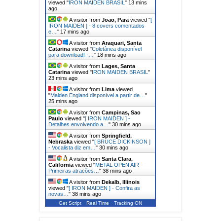
viewed "
IRON MAIDEN BRASIL
"
13 mins
ago
A visitor from
Joao, Para
viewed "
[
IRON MAIDEN ] - 8 covers comentados
e…
"
18 mins ago
A visitor from
Araquari, Santa
Catarina
viewed "
Coletânea disponível
para download! -…
"
18 mins ago
A visitor from
Lages, Santa
Catarina
viewed "
IRON MAIDEN BRASIL
"
23 mins ago
A visitor from
Lima
viewed
"
Maiden England disponível a partir de…
"
25 mins ago
A visitor from
Campinas, Sao
Paulo
viewed "
[ IRON MAIDEN ] -
Detalhes envolvendo a…
"
30 mins ago
A visitor from
Springfield,
Nebraska
viewed "
[ BRUCE DICKINSON ]
- Vocalista diz em…
"
30 mins ago
A visitor from
Santa Clara,
California
viewed "
METAL OPEN AIR -
Primeiras atracões…
"
38 mins ago
A visitor from
Dekalb, Illinois
viewed "
[ IRON MAIDEN ] - Confira as
novas…
"
38 mins ago
Get Script
Real Time
Tracking ON