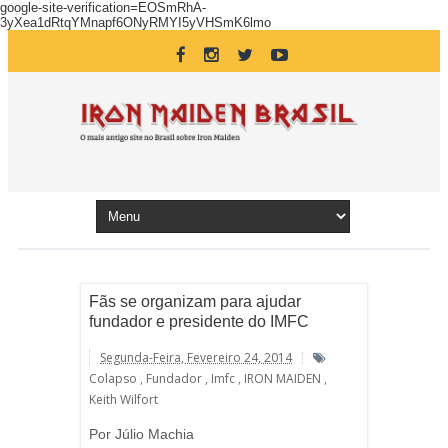
google-site-verification=EOSmRhA-
3yXea1dRtqYMnapf6ONyRMYI5yVHSmK6lmo
Fãs se organizam para ajudar
fundador e presidente do IMFC
Segunda-Feira, Fevereiro 24, 2014
Colapso
,
Fundador
,
Imfc
,
IRON MAIDEN
,
Keith Wilfort
Por Júlio Machia