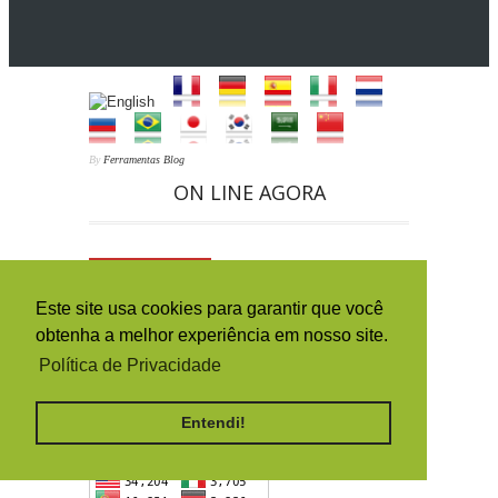
By
Ferramentas Blog
ON LINE AGORA
2
Este site usa cookies para garantir que você
HISTÓRICO DA ORIGEM DOS
obtenha a melhor experiência em nosso site.
ACESSOS (PAÍSES)
Política de Privacidade
Entendi!