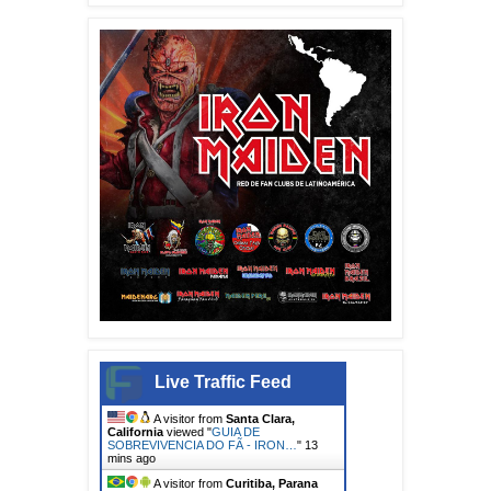
Live Traffic Feed
A visitor from
Santa Clara,
California
viewed "
GUIA DE
SOBREVIVENCIA DO FÃ - IRON…
"
13
mins ago
A visitor from
Curitiba, Parana