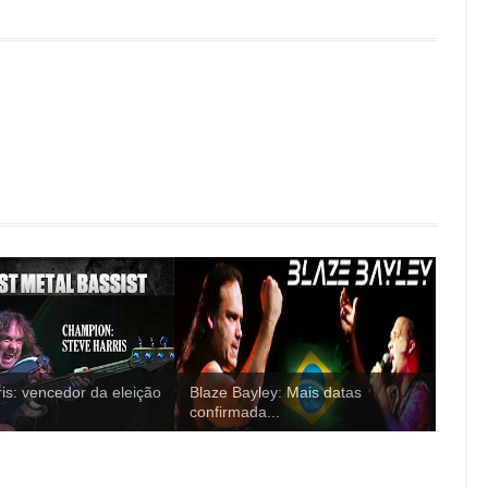
is: vencedor da eleição
Blaze Bayley: Mais datas
confirmada...