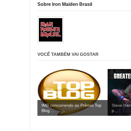
Sobre Iron Maiden Brasil
VOCÊ TAMBÉM VAI GOSTAR
IMB concorrendo ao Prêmio Top
Steve Harr
Blog ...
p...