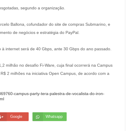
esgotadas, segundo a organização.
celo Ballona, cofundador do site de compras Submarino, e
imento de negócios e estratégia do PayPal.
o à internet será de 40 Gbps, ante 30 Gbps do ano passado.
,2 milhão no desafio Fi-Ware, cuja final ocorrerá na Campus
e R$ 2 milhões na iniciativa Open Campus, de acordo com a
369760-campus-party-tera-palestra-de-vocalista-do-iron-
ml
Google
Whatsapp