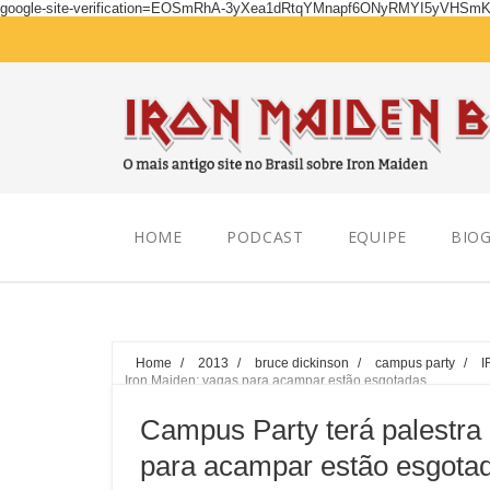
google-site-verification=EOSmRhA-3yXea1dRtqYMnapf6ONyRMYI5yVHSm
Thursday, August 06, 2026
HOME
PODCAST
EQUIPE
BIOG
Home
/
2013
/
bruce dickinson
/
campus party
/
I
Iron Maiden; vagas para acampar estão esgotadas
Campus Party terá palestra 
para acampar estão esgota