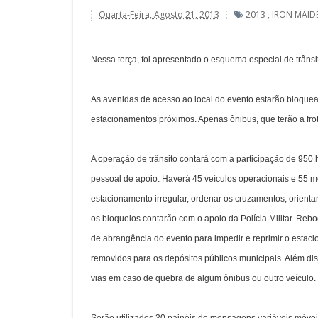
Quarta-Feira, Agosto 21, 2013
2013
,
IRON MAID
Nessa terça, foi apresentado o esquema especial de trânsit
As avenidas de acesso ao local do evento estarão bloquead
estacionamentos próximos. Apenas ônibus, que terão a frot
A operação de trânsito contará com a participação de 950
pessoal de apoio. Haverá 45 veículos operacionais e 55 mot
estacionamento irregular, ordenar os cruzamentos, orientar
os bloqueios contarão com o apoio da Polícia Militar. Re
de abrangência do evento para impedir e reprimir o estaci
removidos para os depósitos públicos municipais. Além d
vias em caso de quebra de algum ônibus ou outro veículo.