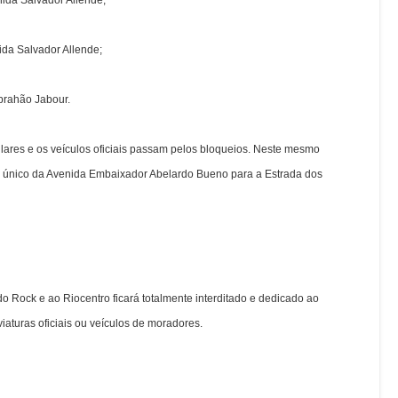
nida Salvador Allende;
da Salvador Allende;
brahão Jabour.
ares e os veículos oficiais passam pelos bloqueios. Neste mesmo
do único da Avenida Embaixador Abelardo Bueno para a Estrada dos
o Rock e ao Riocentro ficará totalmente interditado e dedicado ao
aturas oficiais ou veículos de moradores.