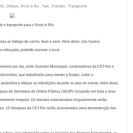
EN
,
Onibus
,
Rock In Rio
,
Taxi
,
Transito
,
Transporte
o e transporte para o Rock in Rio.
as ao tráfego de carros, táxis e vans. Além disso, não haverá
a reforçada, poderão acessar o local.
 homens por dia, entre Guardas Municipais, controladores da CET-Rio e
ocicletas, que trabalharão para manter a fluidez, coibir o
 pedestres e efetuar as interdições durante os dias do evento. Além disso,
boques da Secretaria de Ordem Pública (SEOP) circularão em toda a área
onamento irregular. Os veículos estacionados irregularmente serão
isso, 15 reboques da CET-Rio serão posicionados para desobstrução das