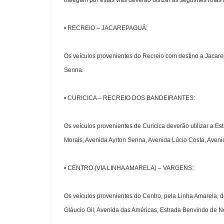
trafegam por estas vias deverão utilizar as seguintes rotas 
•
RECREIO – JACAREPAGUÁ:
Os veículos provenientes do Recreio com destino a Jacare
Senna.
•
CURICICA – RECREIO DOS BANDEIRANTES:
Os veículos provenientes de Curicica deverão utilizar a 
Morais, Avenida Ayrton Senna, Avenida Lúcio Costa, Aveni
•
CENTRO (VIA LINHA AMARELA) – VARGENS:
Os veículos provenientes do Centro, pela Linha Amarela, d
Gláucio Gil, Avenida das Américas, Estrada Benvindo de N