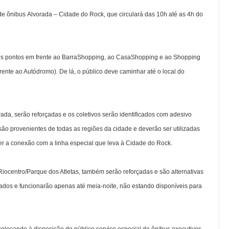
 de ônibus
Alvorada – Cidade do Rock
, que circulará das 10h até as 4h do
elos pontos em frente ao BarraShopping, ao CasaShopping e ao Shopping
ente ao Autódromo). De lá, o público deve caminhar até o local do
ada, serão reforçadas e os coletivos serão identificados com adesivo
 são provenientes de todas as regiões da cidade e deverão ser utilizadas
azer a conexão com a linha especial que leva à Cidade do Rock.
iocentro/Parque dos Atletas, também serão reforçadas e são alternativas
stados e funcionarão apenas até meia-noite, não estando disponíveis para