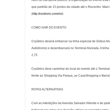
Além do transporte público, a organização do evento está 
que partirão de 15 pontos da cidade até o Riocentro. Mais i
(
http://rockinrio.com/rio/
)
COMO SAIR DO EVENTO:
O público deverá embarcar na linha
especial de ônibus Al
Autódromo) e desembarcará no Terminal Alvorada. A linha e
2,75.
O público deve caminhar do local do evento até o Terminal
frente ao Shopping Via Parque, ao CasaShopping e Barra
ROTAS ALTERNATIVAS
Com as interdições da Avenida Salvador Allende e de par