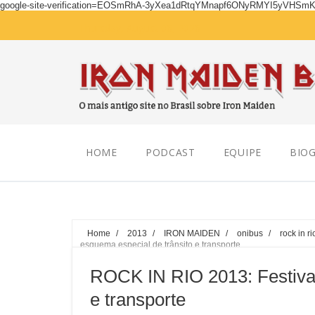
google-site-verification=EOSmRhA-3yXea1dRtqYMnapf6ONyRMYI5yVHSm
Thursday, August 06, 2026
HOME
PODCAST
EQUIPE
BIOG
Home
/
2013
/
IRON MAIDEN
/
onibus
/
rock in ri
esquema especial de trânsito e transporte
ROCK IN RIO 2013: Festival
e transporte