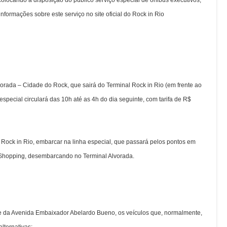
colocando à disposição do público serviço especial de ônibus executivos,
nformações sobre este serviço no site oficial do Rock in Rio
vorada – Cidade do Rock
, que sairá do Terminal Rock in Rio (em frente ao
special circulará das 10h até as 4h do dia seguinte, com tarifa de R$
 Rock in Rio, embarcar na linha especial, que passará pelos pontos em
Shopping, desembarcando no Terminal Alvorada.
te da Avenida Embaixador Abelardo Bueno, os veículos que, normalmente,