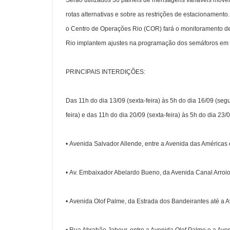
Serão utilizados 30 painéis de mensagens variáveis móveis
rotas alternativas e sobre as restrições de estacionamento
o Centro de Operações Rio (COR) fará o monitoramento de
Rio implantem ajustes na programação dos semáforos em 
PRINCIPAIS INTERDIÇÕES:
Das 11h do dia 13/09 (sexta-feira) às 5h do dia 16/09 (segu
feira) e das 11h do dia 20/09 (sexta-feira) às 5h do dia 23/
• Avenida Salvador Allende, entre a Avenida das Américas 
• Av. Embaixador Abelardo Bueno, da Avenida Canal Arroio
• Avenida Olof Palme, da Estrada dos Bandeirantes até a 