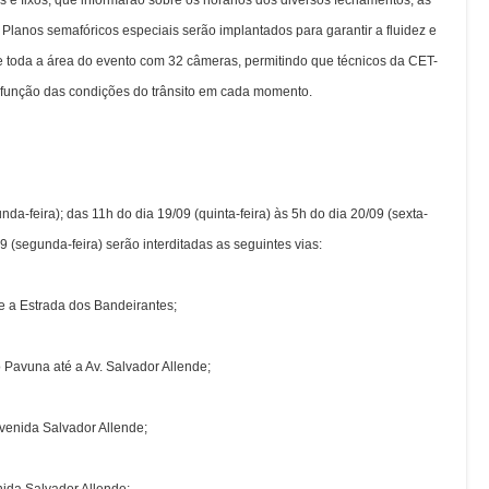
 e fixos, que informarão sobre os horários dos diversos fechamentos, as
. Planos semafóricos especiais serão implantados para garantir a fluidez e
 toda a área do evento com 32 câmeras, permitindo que técnicos da CET-
função das condições do trânsito em cada momento.
nda-feira); das 11h do dia 19/09 (quinta-feira) às 5h do dia 20/09 (sexta-
09 (segunda-feira) serão interditadas as seguintes vias:
e a Estrada dos Bandeirantes;
 Pavuna até a Av. Salvador Allende;
Avenida Salvador Allende;