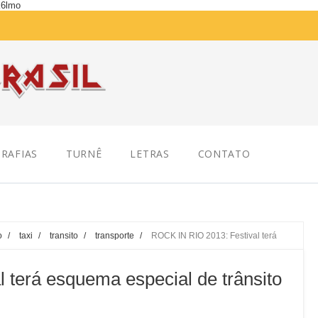
K6lmo
RAFIAS
TURNÊ
LETRAS
CONTATO
o
/
taxi
/
transito
/
transporte
/
ROCK IN RIO 2013: Festival terá
 terá esquema especial de trânsito