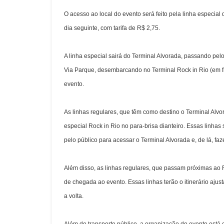
O acesso ao local do evento será feito pela
linha especial
dia seguinte, com tarifa de R$ 2,75.
A linha especial sairá do Terminal Alvorada, passando p
Via Parque, desembarcando no Terminal Rock in Rio (em fr
evento.
As linhas regulares, que têm como destino o Terminal Alvor
especial Rock in Rio no para-brisa dianteiro. Essas linhas
pelo público para acessar o Terminal Alvorada e, de lá, f
Além disso, as linhas regulares, que passam próximas ao R
de chegada ao evento. Essas linhas terão o itinerário aju
a volta.