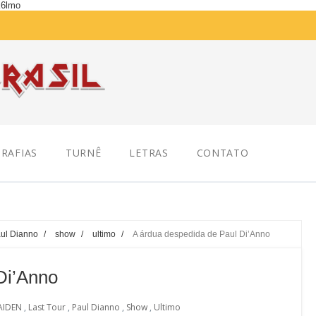
K6lmo
RAFIAS
TURNÊ
LETRAS
CONTATO
ul Dianno
/
show
/
ultimo
/
A árdua despedida de Paul Di’Anno
Di’Anno
AIDEN
,
Last Tour
,
Paul Dianno
,
Show
,
Ultimo