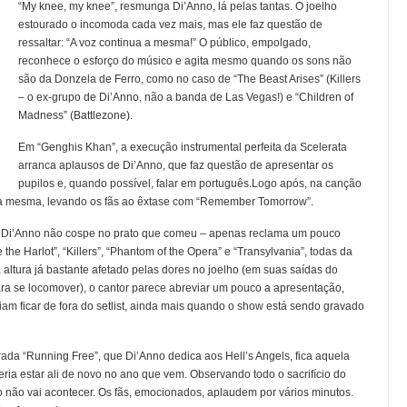
“My knee, my knee”, resmunga Di’Anno, lá pelas tantas. O joelho
estourado o incomoda cada vez mais, mas ele faz questão de
ressaltar: “A voz continua a mesma!” O público, empolgado,
reconhece o esforço do músico e agita mesmo quando os sons não
são da Donzela de Ferro, como no caso de “The Beast Arises” (Killers
– o ex-grupo de Di’Anno, não a banda de Las Vegas!) e “Children of
Madness” (Battlezone).
Em “Genghis Khan”, a execução instrumental perfeita da Scelerata
arranca aplausos de Di’Anno, que faz questão de apresentar os
pupilos e, quando possível, falar em português.Logo após, na canção
e a mesma, levando os fãs ao êxtase com “Remember Tomorrow”.
, Di’Anno não cospe no prato que comeu – apenas reclama um pouco
the Harlot”, “Killers”, “Phantom of the Opera” e “Transylvania”, todas da
 altura já bastante afetado pelas dores no joelho (em suas saídas do
ra se locomover), o cantor parece abreviar um pouco a apresentação,
am ficar de fora do setlist, ainda mais quando o show está sendo gravado
ada “Running Free”, que Di’Anno dedica aos Hell’s Angels, fica aquela
ia estar ali de novo no ano que vem. Observando todo o sacrifício do
o não vai acontecer. Os fãs, emocionados, aplaudem por vários minutos.