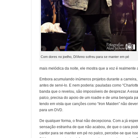
Com dores no joelho, Di'Anno sofreu para se manter em pé
mais melódica da noite, ele mostra que a voz é realment
Embora acumulando inúmeros projetos durante a carreira
antes de servi-lo. E nem poderia: pauladas como “Charlotte 
banda que o revelou, são impossíveis de desprezar. A essa
palco, precisa do apoio de um roadie e de uma bengala pa
tendo em vista que canções como “Iron Maiden” não deveri
para um DVD.
De qualquer forma, o final não decepciona. Com a já esper
sensação estranha de que não acabou, de que o cara poder
cantor para se manter em pé no palco, percebe-se que iss