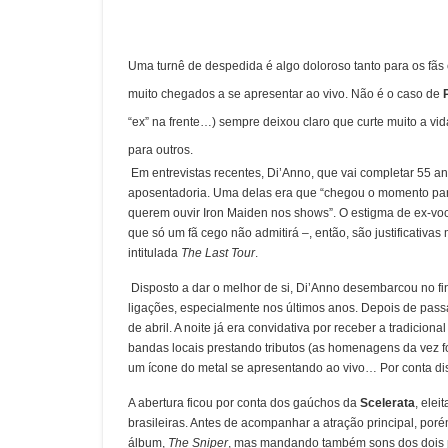
Uma turnê de despedida é algo doloroso tanto para os fãs 
muito chegados a se apresentar ao vivo. Não é o caso de
“ex” na frente…) sempre deixou claro que curte muito a vi
para outros.
Em entrevistas recentes, Di’Anno, que vai completar 55 
aposentadoria. Uma delas era que “chegou o momento para 
querem ouvir Iron Maiden nos shows”. O estigma de ex-voc
que só um fã cego não admitirá –, então, são justificativa
intitulada
The Last Tour
.
Disposto a dar o melhor de si, Di’Anno desembarcou no fi
ligações, especialmente nos últimos anos. Depois de passar
de abril. A noite já era convidativa por receber a tradicion
bandas locais prestando tributos (as homenagens da vez f
um ícone do metal se apresentando ao vivo… Por conta di
A abertura ficou por conta dos gaúchos da
Scelerata
, ele
brasileiras. Antes de acompanhar a atração principal, por
álbum,
The Sniper
, mas mandando também sons dos dois pr