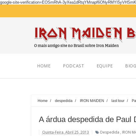
google-site-verification=EOSmRhA-3yXea1dRtqYMnapf6ONyRMYI5yVHSm
Saturday, August 08, 2026
HOME
PODCAST
EQUIPE
BIOG
Home
/
despedida
/
IRON MAIDEN
/
last tour
/
Pa
A árdua despedida de Paul 
Quinta-Feira, Abril 25, 2013
Despedida
,
IRON M