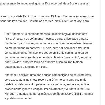
a apresentação impecável, que justifica o porquê de a Scelerata estar,
ora sem o vocalista Fabio Juan, mas com Di’Anno. E é nesse momento que
saber de Iron Maiden. Bastam os acordes iniciais de “Sanctuary” para
Em “Purgatory”, o cantor demonstra um indisfarçável desconforto
físico. Uma cara de sofrimento mesmo, e certa dificuldade para se
manter em pé. Eis o segundo ponto a que Di’Anno se referia: terminar
da melhor maneira possível. Ou seja, sem dor, sem mal-estar, sem
constrangimento. Por isso, ele segue em frente com uma força de
vontade impressionante, e emenda a clássica “Wrathchild”, seguida
por “Prowler”, primeira faixa do primeiro disco do Iron Maiden,
autointitulado e lançado em 1980.
“Marshall Lockjaw”, uma das poucas composições de seus projetos
solo executadas no show, revela um Di’Anno com uma voz mais
cristalina. Nela, o cantor parece mais à vontade, embora o público
praticamente ignore a canção. Imediatamente, “Murders in the Rue
Morgue”, uma das melhores músicas do álbum
Killers
(1981), levanta
a plateia novamente.