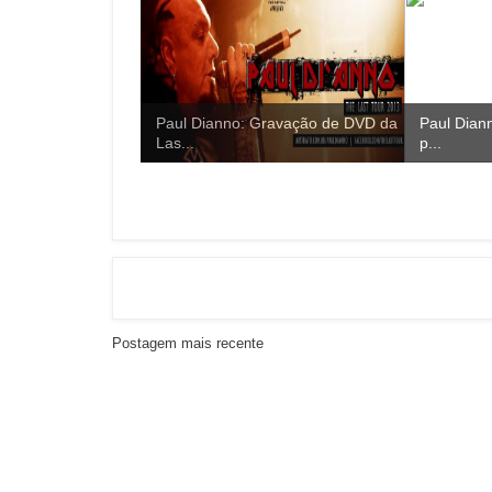
Paul Dianno: Gravação de DVD da
Paul Dian
Las...
p...
Postagem mais recente