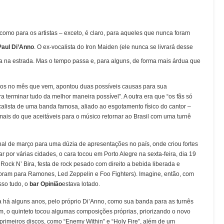
como para os artistas – exceto, é claro, para aqueles que nunca foram
Paul Di’Anno
. O ex-vocalista do Iron Maiden (ele nunca se livrará desse
da na estrada. Mas o tempo passa e, para alguns, de forma mais árdua que
anos no mês que vem, apontou duas possíveis causas para sua
terminar tudo da melhor maneira possível”. A outra era que “os fãs só
alista de uma banda famosa, aliado ao esgotamento físico do cantor –
s mais do que aceitáveis para o músico retornar ao Brasil com uma turnê
nal de março para uma dúzia de apresentações no país, onde criou fortes
 por várias cidades, o cara tocou em Porto Alegre na sexta-feira, dia 19
al Rock N’ Bira, festa de rock pesado com direito a bebida liberada e
oram para Ramones, Led Zeppelin e Foo Fighters). Imagine, então, com
sso tudo, o
bar
Opinião
estava lotado.
ita há alguns anos, pelo próprio Di’Anno, como sua banda para as turnês
ém, o quinteto tocou algumas composições próprias, priorizando o novo
imeiros discos, como “Enemy Within” e “Holy Fire”, além de um