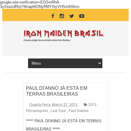
google-site-verification=EOSmRhA-
3yXea1dRtqYMnapf6ONyRMYI5yVHSmK6lmo
PAUL DI'ANNO JÁ ESTÁ EM
TERRAS BRASILEIRAS
Quarta-Feira, Março 27, 2013
2013
,
Florianopolis
,
Last Tour
,
Paul Dianno
***** PAUL DI'ANNO JÁ ESTÁ EM TERRAS
BRASILEIRAS *****