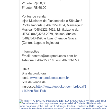
2º Lote: R$ 50,00
3º Lote: R$ 60,00
Pontos de venda
lojas Multisom de Florianópolis e São José,
Roots Records (048)3222-1134, Mensageiro
Musical (048)3222-4418, Minikalzone da
UFSC (048)3233-2079, Nelson Musical
(048)3348-1590 e lojas Cheia de Graça
(Centro, Lagoa e Ingleses)
Informações
Email: contato@rockproducoes.com.br
Telefone: 048-91558140 ou 048-32328535
Links
Site da produtora
local:
www.rockproducoes.com.br
Site de venda de
ingressos:
http://www.blueticket.com.br/local/1
41/John-Bull-Pub