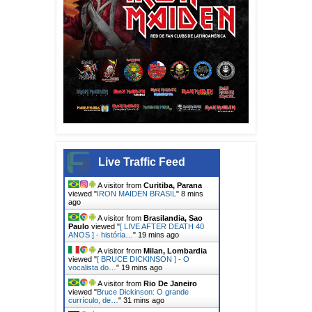
Live Traffic Feed
A visitor from
Curitiba, Parana
viewed "
IRON MAIDEN BRASIL
"
8 mins
ago
A visitor from
Brasilandia, Sao
Paulo
viewed "
[ LIVE AFTER DEATH 40
ANOS ] - história…
"
19 mins ago
A visitor from
Milan, Lombardia
viewed "
[ BRUCE DICKINSON ] - O
vocalista do…
"
19 mins ago
A visitor from
Rio De Janeiro
viewed "
Bruce Dickinson: O grande
currículo, de…
"
31 mins ago