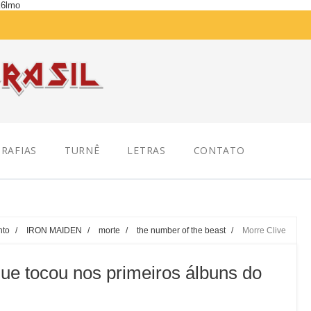
K6lmo
RAFIAS
TURNÊ
LETRAS
CONTATO
nto
/
IRON MAIDEN
/
morte
/
the number of the beast
/
Morre Clive
que tocou nos primeiros álbuns do