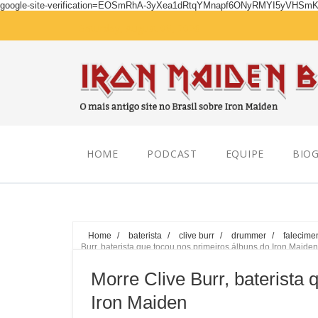
google-site-verification=EOSmRhA-3yXea1dRtqYMnapf6ONyRMYI5yVHSm
Saturday, August 08, 2026
HOME
PODCAST
EQUIPE
BIOG
Home
/
baterista
/
clive burr
/
drummer
/
falecime
Burr, baterista que tocou nos primeiros álbuns do Iron Maiden
Morre Clive Burr, baterista 
Iron Maiden