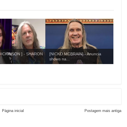
DICKINSON ] - SHARON
[NICKO MCBRAIN] - Anuncia
shows na...
Página inicial
Postagem mais antiga