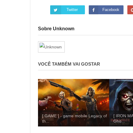
Twitter
Facebook
Sobre Unknown
VOCÊ TAMBÉM VAI GOSTAR
[ GAME ] - game mobile Legacy of
[ IRON MA
th...
Gho...