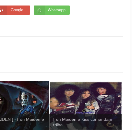
Google
Whatsapp
IDEN ] - Iron Maiden e
Iron Maiden e Kiss comandam
trilha ...