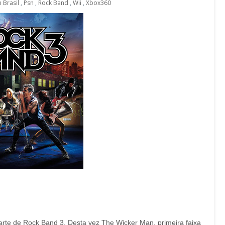
 Brasil
,
Psn
,
Rock Band
,
Wii
,
Xbox360
arte de Rock Band 3. Desta vez The Wicker Man, primeira faixa