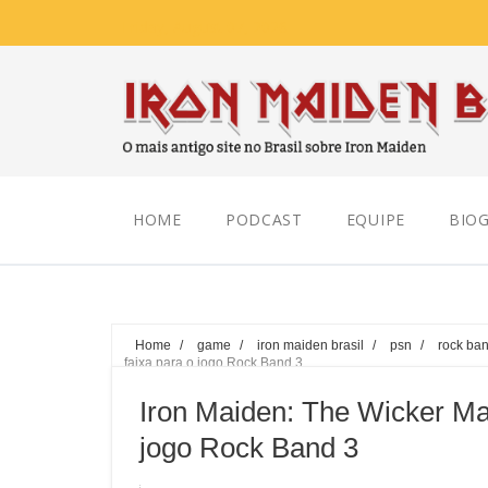
Friday, August 07, 2026
HOME
PODCAST
EQUIPE
BIOG
Home
/
game
/
iron maiden brasil
/
psn
/
rock ba
faixa para o jogo Rock Band 3
Iron Maiden: The Wicker Ma
jogo Rock Band 3