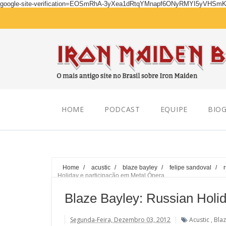
google-site-verification=EOSmRhA-3yXea1dRtqYMnapf6ONyRMYI5yVHSm
Saturday, August 08, 2026
HOME
PODCAST
EQUIPE
BIOG
Home
/
acustic
/
blaze bayley
/
felipe sandoval
/
Holiday e participação em Metal Ópera
Blaze Bayley: Russian Holi
Segunda-Feira, Dezembro 03, 2012
Acustic
,
Blaz