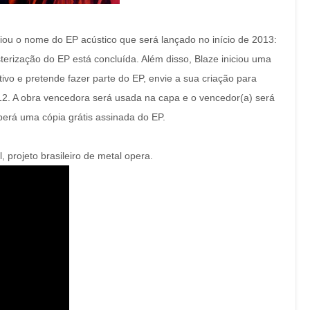
ciou o nome do EP acústico que será lançado no início de 2013:
erização do EP está concluída. Além disso, Blaze iniciou uma
ivo e pretende fazer parte do EP, envie a sua criação para
. A obra vencedora será usada na capa e o vencedor(a) será
erá uma cópia grátis assinada do EP.
 projeto brasileiro de metal opera.