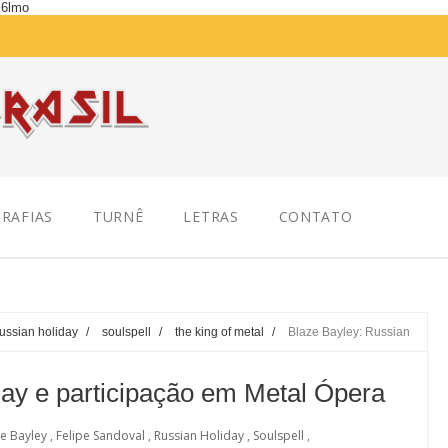
K6lmo
RAFIAS
TURNÊ
LETRAS
CONTATO
russian holiday
/
soulspell
/
the king of metal
/
Blaze Bayley: Russian
day e participação em Metal Ópera
e Bayley
,
Felipe Sandoval
,
Russian Holiday
,
Soulspell
,