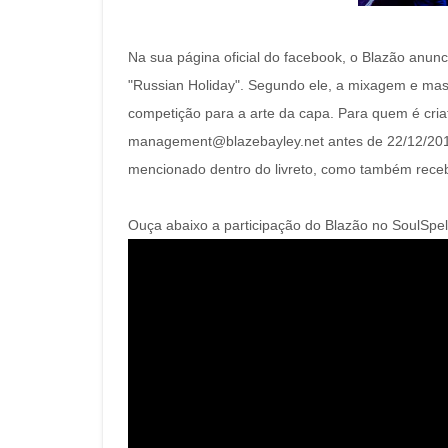
Na sua página oficial do facebook, o Blazão anun
"Russian Holiday". Segundo ele, a mixagem e mast
competição para a arte da capa. Para quem é criat
management@blazebayley.net antes de 22/12/2012
mencionado dentro do livreto, como também receb
Ouça abaixo a participação do Blazão no SoulSpell,