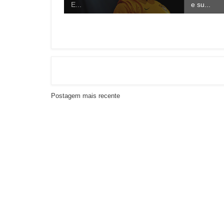
E...
e su...
Postagem mais recente