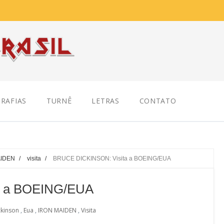
RAFIAS
TURNÊ
LETRAS
CONTATO
AIDEN
/
visita
/
BRUCE DICKINSON: Visita a BOEING/EUA
a a BOEING/EUA
ckinson
,
Eua
,
IRON MAIDEN
,
Visita