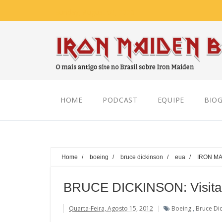
Sunday, August 09, 2026
HOME
PODCAST
EQUIPE
BIOG
Home
/
boeing
/
bruce dickinson
/
eua
/
IRON M
BRUCE DICKINSON: Visit
Quarta-Feira, Agosto 15, 2012
Boeing
,
Bruce Di