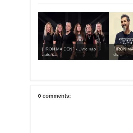
[ IRON MAIDEN ] - Livro não
[ IRON MA
autoriz...
diz ...
0 comments: