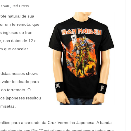
Japan
,
Red Cross
ofe natural de sua
 por um terremoto, que
 ingleses do Iron
e, nas datas de 12 e
am que cancelar
ndidas nesses shows
o valor foi doado para
 do terremoto. O
aos japoneses resultou
misetas.
yalties para a caridade da Cruz Vermelha Japonesa. A banda
radecimento aos fãs: "Gostaríamos de agradecer a todos que