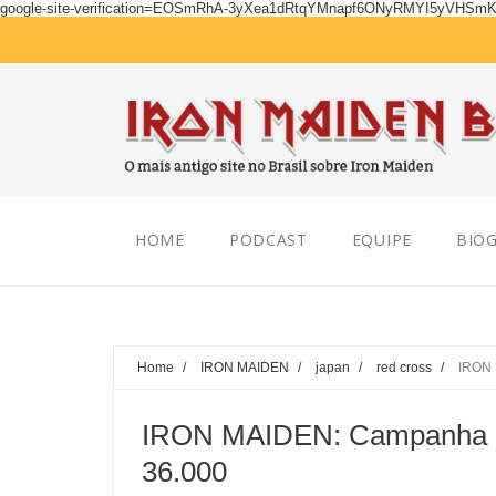
google-site-verification=EOSmRhA-3yXea1dRtqYMnapf6ONyRMYI5yVHSm
Friday, August 07, 2026
HOME
PODCAST
EQUIPE
BIOG
Home
/
IRON MAIDEN
/
japan
/
red cross
/
IRON 
IRON MAIDEN: Campanha em
36.000