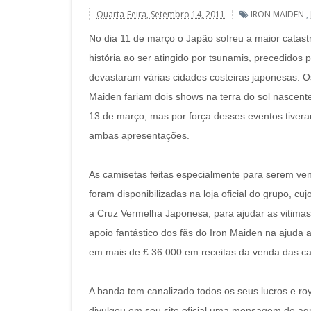
Quarta-Feira, Setembro 14, 2011
IRON MAIDEN
,
No dia 11 de março o Japão sofreu a maior catastr
história ao ser atingido por tsunamis, precedidos
devastaram várias cidades costeiras japonesas. Os
Maiden fariam dois shows na terra do sol nascent
13 de março, mas por força desses eventos tiver
ambas apresentações.
As camisetas feitas especialmente para serem ve
foram disponibilizadas na loja oficial do grupo, cuj
a Cruz Vermelha Japonesa, para ajudar as vitimas
apoio fantástico dos fãs do Iron Maiden na ajuda 
em mais de £ 36.000 em receitas da venda das ca
A banda tem canalizado todos os seus lucros e ro
divulgou em seu site oficial uma mensagem de ag