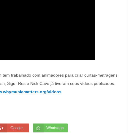
h tem trabalhado com animadores para criar curtas-metragens
h, Sigur Ros e Nick Cave já tiveram seus vídeos publicados.
w.whymusicmatters.org/videos
Google
Whatsapp