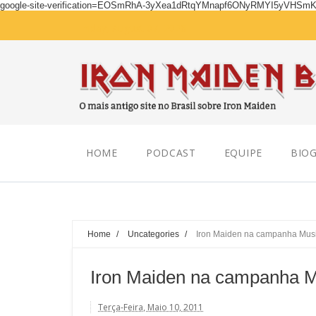
google-site-verification=EOSmRhA-3yXea1dRtqYMnapf6ONyRMYI5yVHSm
Friday, August 07, 2026
HOME
PODCAST
EQUIPE
BIOG
Home
/
Uncategories
/
Iron Maiden na campanha Musi
Iron Maiden na campanha M
Terça-Feira, Maio 10, 2011