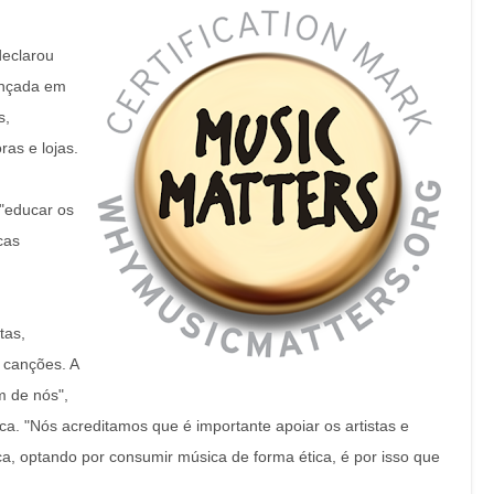
declarou
lançada em
s,
as e lojas.
 "educar os
cas
tas,
 canções. A
m de nós",
ca. "Nós acreditamos que é importante apoiar os artistas e
ca, optando por consumir música de forma ética, é por isso que