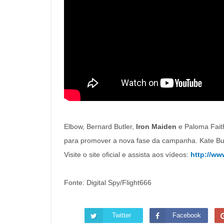
Elbow, Bernard Butler,
Iron Maiden
e Paloma Fait
para promover a nova fase da campanha. Kate Bus
Visite o site oficial e assista aos vídeos:
http://ww
Fonte: Digital Spy/Flight666
Twitter
Facebook