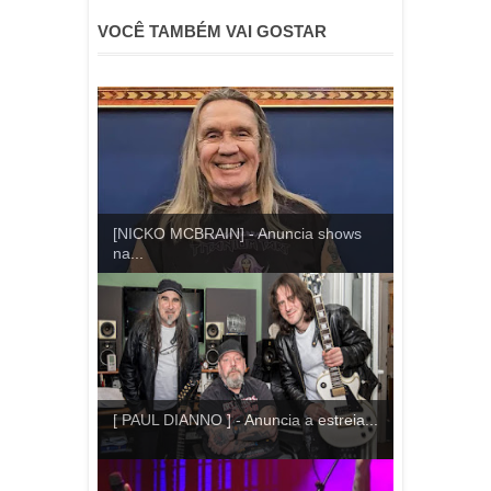
VOCÊ TAMBÉM VAI GOSTAR
[NICKO MCBRAIN] - Anuncia shows
na...
[ PAUL DIANNO ] - Anuncia a estreia...