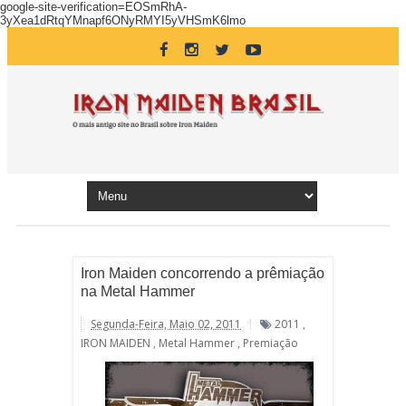
google-site-verification=EOSmRhA-
3yXea1dRtqYMnapf6ONyRMYI5yVHSmK6lmo
Iron Maiden concorrendo a prêmiação
na Metal Hammer
Segunda-Feira, Maio 02, 2011
2011
,
IRON MAIDEN
,
Metal Hammer
,
Premiação