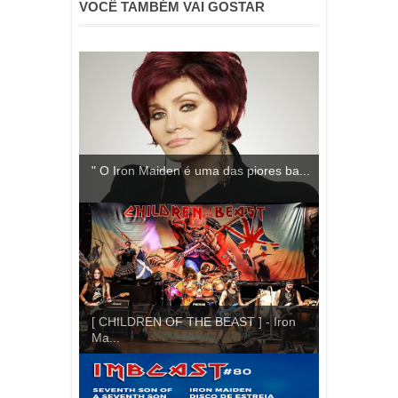
VOCÊ TAMBÉM VAI GOSTAR
" O Iron Maiden é uma das piores ba...
[ CHILDREN OF THE BEAST ] - Iron
Ma...