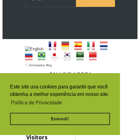
By
Ferramentas Blog
ON LINE AGORA
Este site usa cookies para garantir que você
obtenha a melhor experiência em nosso site.
3
Política de Privacidade
HISTÓRICO DA ORIGEM DOS
ACESSOS (PAÍSES)
Entendi!