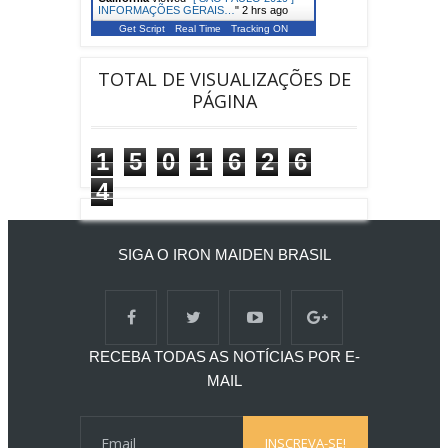
INFORMAÇÕES GERAIS…
"
2 hrs ago
Get Script
Real Time
Tracking ON
TOTAL DE VISUALIZAÇÕES DE
PÁGINA
1
5
0
1
6
2
6
4
SIGA O IRON MAIDEN BRASIL
RECEBA TODAS AS NOTÍCIAS POR E-
MAIL