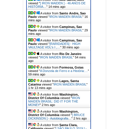
viewed "
[ IRON MAIDEN ] - 46 ANOS DE
HISTÓRIA…
"
14 mins ago
A visitor from
Santo Andre, Sao
Paulo
viewed "
IRON MAIDEN BRASIL
"
16
mins ago
A visitor from
Campinas, Sao
Paulo
viewed "
IRON MAIDEN BRASIL
"
29
mins ago
A visitor from
Campinas, Sao
Paulo
viewed "
[RARIDADES] - HIGH
VAULTAGE VOL's I ,…
"
30 mins ago
A visitor from
Rio De Janeiro
viewed "
IRON MAIDEN BRASIL
"
54 mins
ago
A visitor from
Formosa, Goias
viewed "
A Donzela de Ferro e a História:…
"
59 mins ago
A visitor from
Lages, Santa
Catarina
viewed "
IRON MAIDEN BRASIL
"
1 hr 13 mins ago
A visitor from
Washington,
District Of Columbia
viewed "
IRON
MAIDEN BRASIL: DID IT FOR THE
MONEY
"
2 hrs ago
A visitor from
Washington,
District Of Columbia
viewed "
[ BRUCE
DICKINSON ] - Autobiografia…
"
2 hrs ago
A visitor from
Santa Clara,
California
viewed "
[ SÃO PAULO 2019 ] -