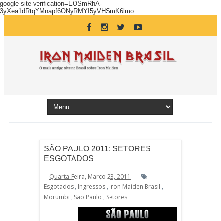
google-site-verification=EOSmRhA-
3yXea1dRtqYMnapf6ONyRMYI5yVHSmK6lmo
SÃO PAULO 2011: SETORES
ESGOTADOS
Quarta-Feira, Março 23, 2011
Esgotados
,
Ingressos
,
Iron Maiden Brasil
,
Morumbi
,
São Paulo
,
Setores