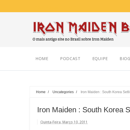
Friday, August 07, 2026
HOME
PODCAST
EQUIPE
BIOG
Home
/
Uncategories
/
Iron Maiden : South Korea Setli
Iron Maiden : South Korea Se
Quinta-Feira, Março 10, 2011