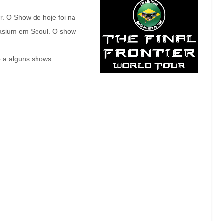
r. O Show de hoje foi na
nasium em Seoul. O show
 a alguns shows: