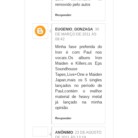
removido pelo autor.
Responder
EUGENIO_GONZAGA
30
DE MARÇO DE 2011 ÀS
08:42
Minha fase preferida do
Iron é com Paul nos
vocais.Os albuns Iron
Maiden e Killers,os Eps
Soundhouse
Tapes,Live+One e Maiden
Japan,mais os 5 singles
lançados no período de
Paul,contém o melhor
material de heavy metal
já lançado na minha
opinião.
Responder
ANÔNIMO
23 DE AGOSTO
DE 2011 ÀS 13:19