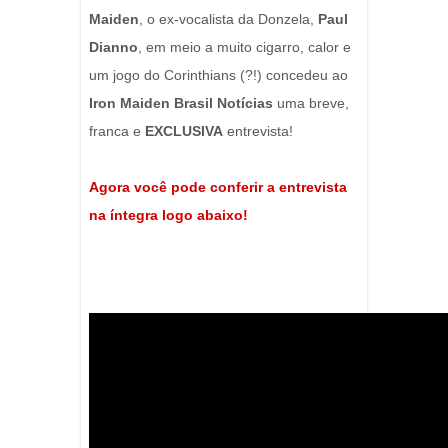
Maiden
, o ex-vocalista da Donzela,
Paul
Dianno
, em meio a muito cigarro, calor e
um jogo do Corinthians (?!) concedeu ao
Iron Maiden Brasil Notícias
uma breve,
franca e
EXCLUSIVA
entrevista!
Agora você pode conferir a entrevista
na íntegra logo abaixo!