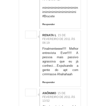
mimimimimimimimimimim
imimimimimimimimimimi
#Brucete
Responder
RENATA L
15 DE
FEVEREIRO DE 2011 ÀS
06:19
Finalmenteeee!!!! Melhor
entrevista Ever!!!!! A
pessoa mais passivo
agrassiva que eu já
conheci....Expulsando a
gente do apt com
crrrrrrasse Ahahahaah
Responder
ANÔNIMO
15 DE
FEVEREIRO DE 2011 ÀS
13:52