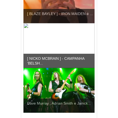
[ BLAZE BAYLEY ] - IRON MAIDEN é ...
[ NICKO MCBRAIN ] - CAMPANHA
‘BELSH...
Dave Murray , Adrian Smith e Janick...