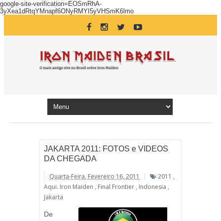
google-site-verification=EOSmRhA-
3yXea1dRtqYMnapf6ONyRMYI5yVHSmK6lmo
JAKARTA 2011: FOTOS e VIDEOS
DA CHEGADA
Quarta-Feira, Fevereiro 16, 2011
2011
,
Aqui. Iron Maiden
,
Final Frontier
,
Indonesia
,
Jakarta
De