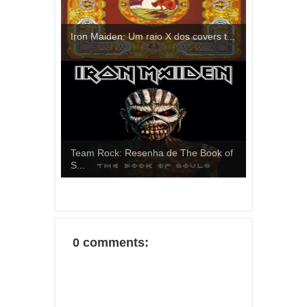
Iron Maiden: Um raio X dos covers t...
Team Rock: Resenha de The Book of
S...
0 comments: