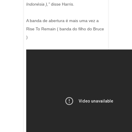
Indonésia ),"
disse Harris.
A banda de abertura é mais uma vez a
Rise To Remain ( banda do filho do Bruce
)