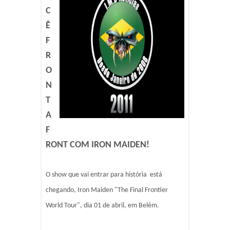
C
Ê
F
R
O
N
T
A
F
RONT COM IRON MAIDEN!
O show que vai entrar para história está
chegando, Iron Maiden "The Final Frontier
World Tour", dia 01 de abril, em Belém.