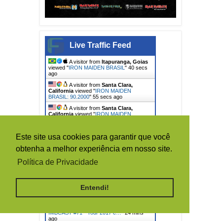
Live Traffic Feed
A visitor from
Itapuranga, Goias
viewed "
IRON MAIDEN BRASIL
"
42 secs
ago
A visitor from
Santa Clara,
California
viewed "
IRON MAIDEN
BRASIL: 90.2000
"
57 secs ago
A visitor from
Santa Clara,
California
viewed "
IRON MAIDEN
BRASIL: bsb
"
4 mins ago
A visitor from
Quito, Pichincha
Este site usa cookies para garantir que você
viewed "
[ BRUCE DICKINSON ] -
Considera…
"
6 mins ago
obtenha a melhor experiência em nosso site.
A visitor from
Santa Clara,
California
viewed "
[ IRON MAIDEN ] - 12
Política de Privacidade
shows icônicos…
"
10 mins ago
A visitor from
Rio De Janeiro
viewed "
[PODCAST] - IMBCAST #59 - The
Entendi!
Book Of…
"
14 mins ago
A visitor from
Santa Clara,
California
viewed "
[PODCAST] -
IMBCAST #71 - Tour 2017 e…
"
24 mins
ago