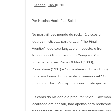
Sábado, Julho 10, 2010
Por Nicolas Houle / Le Soleil
No maravilhoso mundo do rock, há discos e
lugares místicos... para gravar "The Final
Frontier", que será lançado em agosto, o Iron
Maiden decidiu regressar ao Compass Point,
onde os famosos Piece Of Mind (1983),
Powerslave (1984) e Somewhere in Time (1986)
tomaram forma. Um novo disco memorável? O
guitarrista Dave Murray está convencido que sim!
Os caras do Maiden e o produtor Kevin "Caveman
localizado em Nassau, não apenas para reencontra
Mas também, diz Murray, meio que brincando, para