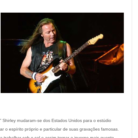
" Shirley mudaram-se dos Estados Unidos para o estúdio
r o espírito próprio e particular de suas gravações famosas.
 trabalhar sob o sol e assim tornar o inverno mais quente.