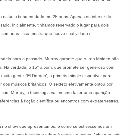
estúdio tinha mudado em 25 anos. Apenas no interior do
ado. Inicialmente, tinhamos reservado o lugar para dois
semanas. Isso mostra que houve criatividade e
scadela para o passado, Murray garante que o Iron Maiden não
ia. Na verdade, o 15° álbum, que promete ser generoso com
uita gente. 'El Dorado', o primeiro single disponível para
dos músicos britânicos. O sexteto efetivamente optou por
o com Murray, a tecnologia vai mesmo fazer uma aparição
rências à ficção científica ou encontros com extraterrestres,
 está no show que apresentamos, é como se estivéssemos em
ente, é bem futurista e adere à música e textos. Acho que este