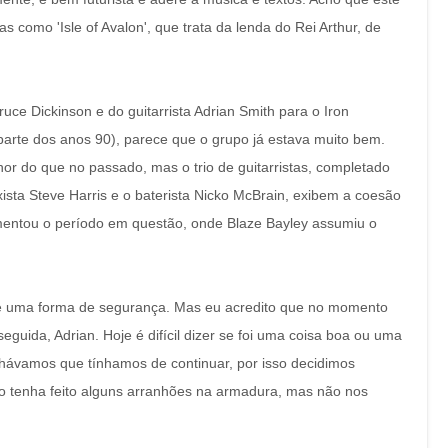
 como 'Isle of Avalon', que trata da lenda do Rei Arthur, de
ruce Dickinson e do guitarrista Adrian Smith para o Iron
arte dos anos 90), parece que o grupo já estava muito bem.
or do que no passado, mas o trio de guitarristas, completado
ixista Steve Harris e o baterista Nicko McBrain, exibem a coesão
mentou o período em questão, onde Blaze Bayley assumiu o
 é uma forma de segurança. Mas eu acredito que no momento
eguida, Adrian. Hoje é difícil dizer se foi uma coisa boa ou uma
chávamos que tínhamos de continuar, por isso decidimos
isso tenha feito alguns arranhões na armadura, mas não nos