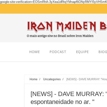
google-site-verification=EOSmRhA-3yXea1dRtqYMnapf6ONyRMYI5yVHSm
Friday, August 07, 2026
HOME
PODCAST
EQUIPE
BIOG
Home
/
Uncategories
/
[NEWS] - DAVE MURRAY: "Houve 
[NEWS] - DAVE MURRAY: "H
espontaneidade no ar. "