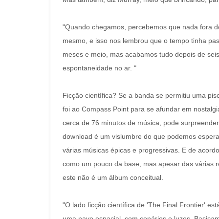
"Quando chegamos, percebemos que nada fora do 
mesmo, e isso nos lembrou que o tempo tinha pass
meses e meio, mas acabamos tudo depois de seis 
espontaneidade no ar. "
Ficção científica? Se a banda se permitiu uma pi
foi ao Compass Point para se afundar em nostalg
cerca de 76 minutos de música, pode surpreender m
download é um vislumbre do que podemos esperar 
várias músicas épicas e progressivas. E de acord
como um pouco da base, mas apesar das várias refe
este não é um álbum conceitual.
"O lado ficção científica de 'The Final Frontier'
uma nave espacial, com cenários e luzes. Basicam