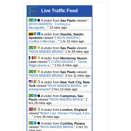
Live Traffic Feed
A visitor from
Sao Paulo
viewed "
[IRON MAIDEN] - Conheça a
discografia…
"
13 mins ago
A visitor from
Siauliai, Siauliu
Apskritis
viewed "
[ IRON MAIDEN ] -
Confira o Merchan…
"
1 hr 22 mins ago
A visitor from
Sao Paulo
viewed
"
IRON MAIDEN BRASIL
"
1 hr 59 mins ago
A visitor from
Monterrey, Nuevo
Leon
viewed "
[ CURIOSIDADE ] - Derek
Riggs previu a…
"
2 hrs 9 mins ago
A visitor from
Sao Paulo
viewed
"
IRON MAIDEN BRASIL
"
2 hrs 11 mins ago
A visitor from
New York City, New
York
viewed "
IRON MAIDEN BRASIL: bis
entretenimento
"
2 hrs 14 mins ago
A visitor from
Campinas, Sao
Paulo
viewed "
IRON MAIDEN BRASIL
"
2
hrs 26 mins ago
A visitor from
London, England
viewed "
British Lion: Review Portugal, Faro,
…
"
2 hrs 39 mins ago
A visitor from
Curitiba, Parana
viewed "
IRON MAIDEN BRASIL
"
2 hrs 51
mins ago