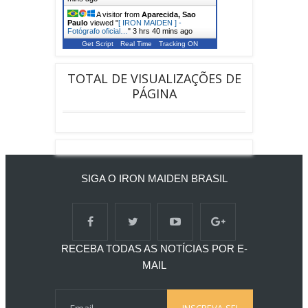
A visitor from
Aparecida, Sao
Paulo
viewed "
[ IRON MAIDEN ] -
Fotógrafo oficial…
"
3 hrs 40 mins ago
Get Script
Real Time
Tracking ON
TOTAL DE VISUALIZAÇÕES DE
PÁGINA
SIGA O IRON MAIDEN BRASIL
RECEBA TODAS AS NOTÍCIAS POR E-
MAIL