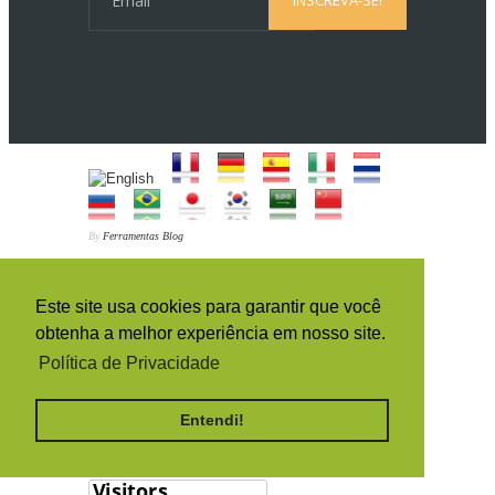
By
Ferramentas Blog
ON LINE AGORA
Este site usa cookies para garantir que você
obtenha a melhor experiência em nosso site.
1
Política de Privacidade
HISTÓRICO DA ORIGEM DOS
ACESSOS (PAÍSES)
Entendi!