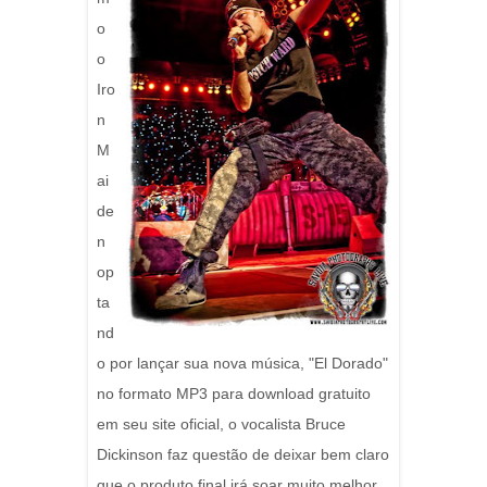
o
o
Iro
n
M
ai
de
n
op
ta
nd
o por lançar sua nova música, "El Dorado"
no formato MP3 para download gratuito
em seu site oficial, o vocalista Bruce
Dickinson faz questão de deixar bem claro
que o produto final irá soar muito melhor.