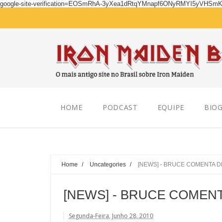
google-site-verification=EOSmRhA-3yXea1dRtqYMnapf6ONyRMYI5yVHSm
Friday, August 07, 2026
HOME
PODCAST
EQUIPE
BIOG
Home
/
Uncategories
/
[NEWS] - BRUCE COMENTA D
[NEWS] - BRUCE COMEN
Segunda-Feira, Junho 28, 2010