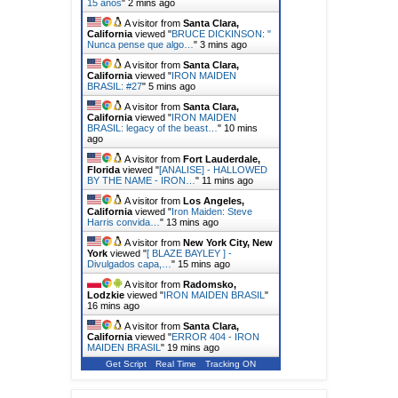
15 anos
"
2 mins ago
A visitor from
Santa Clara,
California
viewed "
BRUCE DICKINSON: "
Nunca pense que algo…
"
3 mins ago
A visitor from
Santa Clara,
California
viewed "
IRON MAIDEN
BRASIL: #27
"
5 mins ago
A visitor from
Santa Clara,
California
viewed "
IRON MAIDEN
BRASIL: legacy of the beast…
"
10 mins
ago
A visitor from
Fort Lauderdale,
Florida
viewed "
[ANALISE] - HALLOWED
BY THE NAME - IRON…
"
11 mins ago
A visitor from
Los Angeles,
California
viewed "
Iron Maiden: Steve
Harris convida…
"
13 mins ago
A visitor from
New York City, New
York
viewed "
[ BLAZE BAYLEY ] -
Divulgados capa,…
"
15 mins ago
A visitor from
Radomsko,
Lodzkie
viewed "
IRON MAIDEN BRASIL
"
16 mins ago
A visitor from
Santa Clara,
California
viewed "
ERROR 404 - IRON
MAIDEN BRASIL
"
19 mins ago
Get Script
Real Time
Tracking ON