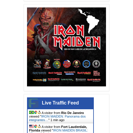
Live Traffic Feed
A visitor from
Rio De Janeiro
viewed "
IRON MAIDEN: Panorama dos
integrantes…
"
1 min ago
A visitor from
Fort Lauderdale,
Florida
viewed "
IRON MAIDEN BRASIL: