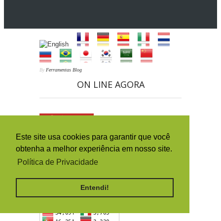
By
Ferramentas Blog
ON LINE AGORA
6
Este site usa cookies para garantir que você
HISTÓRICO DA ORIGEM DOS
ACESSOS (PAÍSES)
obtenha a melhor experiência em nosso site.
Política de Privacidade
Entendi!