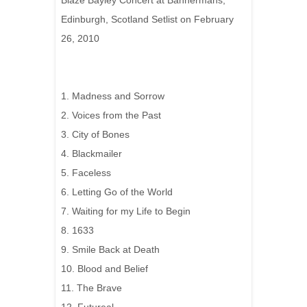
Blaze Bayley Concert at Bannermans,
Edinburgh, Scotland Setlist on February
26, 2010
1. Madness and Sorrow
2. Voices from the Past
3. City of Bones
4. Blackmailer
5. Faceless
6. Letting Go of the World
7. Waiting for my Life to Begin
8. 1633
9. Smile Back at Death
10. Blood and Belief
11. The Brave