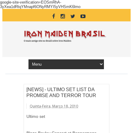
google-site-verification=EOSmRhA-
3yXea1dRtqYMnapf6ONyRMYI5yVHSmK6lmo
[NEWS] - ULTIMO SET LIST DA
PROMISE AND TERROR TOUR
Quinta-Feira, Março 18, 2010
Ultimo set