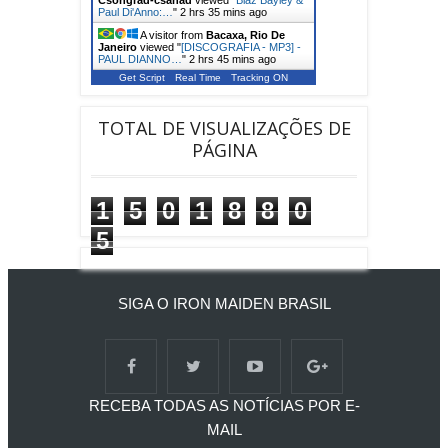
Paul Di'Anno:…
"
2 hrs 35 mins ago
A visitor from
Bacaxa, Rio De
Janeiro
viewed "
[DISCOGRAFIA - MP3] -
PAUL DIANNO…
"
2 hrs 45 mins ago
Get Script
Real Time
Tracking ON
TOTAL DE VISUALIZAÇÕES DE
PÁGINA
1
5
0
1
8
8
0
5
SIGA O IRON MAIDEN BRASIL
RECEBA TODAS AS NOTÍCIAS POR E-
MAIL