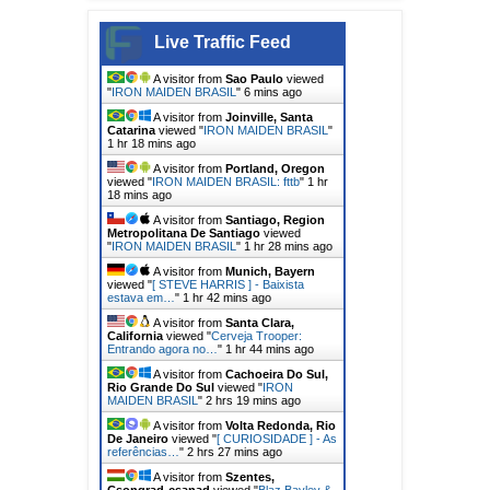
Live Traffic Feed
A visitor from
Sao Paulo
viewed
"
IRON MAIDEN BRASIL
"
6 mins ago
A visitor from
Joinville, Santa
Catarina
viewed "
IRON MAIDEN BRASIL
"
1 hr 18 mins ago
A visitor from
Portland, Oregon
viewed "
IRON MAIDEN BRASIL: fttb
"
1 hr
18 mins ago
A visitor from
Santiago, Region
Metropolitana De Santiago
viewed
"
IRON MAIDEN BRASIL
"
1 hr 28 mins ago
A visitor from
Munich, Bayern
viewed "
[ STEVE HARRIS ] - Baixista
estava em…
"
1 hr 42 mins ago
A visitor from
Santa Clara,
California
viewed "
Cerveja Trooper:
Entrando agora no…
"
1 hr 44 mins ago
A visitor from
Cachoeira Do Sul,
Rio Grande Do Sul
viewed "
IRON
MAIDEN BRASIL
"
2 hrs 19 mins ago
A visitor from
Volta Redonda, Rio
De Janeiro
viewed "
[ CURIOSIDADE ] - As
referências…
"
2 hrs 27 mins ago
A visitor from
Szentes,
Csongrad-csanad
viewed "
Blaz Bayley &