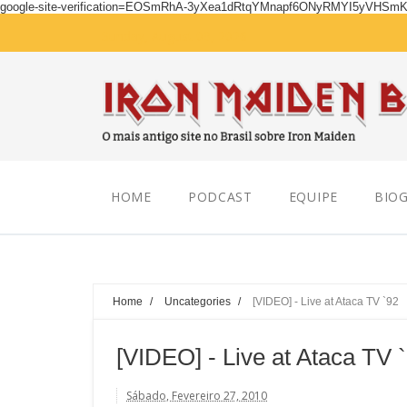
google-site-verification=EOSmRhA-3yXea1dRtqYMnapf6ONyRMYI5yVHSm
Sunday, August 09, 2026
HOME
PODCAST
EQUIPE
BIOG
Home
/
Uncategories
/
[VIDEO] - Live at Ataca TV `92
[VIDEO] - Live at Ataca TV 
Sábado, Fevereiro 27, 2010