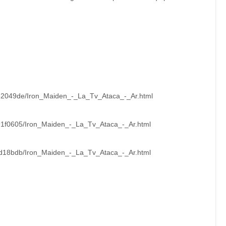
/882049de/Iron_Maiden_-_La_Tv_Ataca_-_Ar.html
891f0605/Iron_Maiden_-_La_Tv_Ataca_-_Ar.html
7fd18bdb/Iron_Maiden_-_La_Tv_Ataca_-_Ar.html