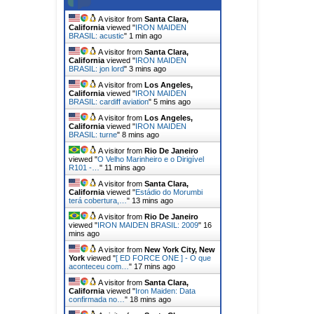
A visitor from
Santa Clara,
California
viewed "
IRON MAIDEN
BRASIL: acustic
"
1 min ago
A visitor from
Santa Clara,
California
viewed "
IRON MAIDEN
BRASIL: jon lord
"
3 mins ago
A visitor from
Los Angeles,
California
viewed "
IRON MAIDEN
BRASIL: cardiff aviation
"
5 mins ago
A visitor from
Los Angeles,
California
viewed "
IRON MAIDEN
BRASIL: turne
"
8 mins ago
A visitor from
Rio De Janeiro
viewed "
O Velho Marinheiro e o Dirigível
R101 -…
"
11 mins ago
A visitor from
Santa Clara,
California
viewed "
Estádio do Morumbi
terá cobertura,…
"
13 mins ago
A visitor from
Rio De Janeiro
viewed "
IRON MAIDEN BRASIL: 2009
"
16
mins ago
A visitor from
New York City, New
York
viewed "
[ ED FORCE ONE ] - O que
aconteceu com…
"
17 mins ago
A visitor from
Santa Clara,
California
viewed "
Iron Maiden: Data
confirmada no…
"
18 mins ago