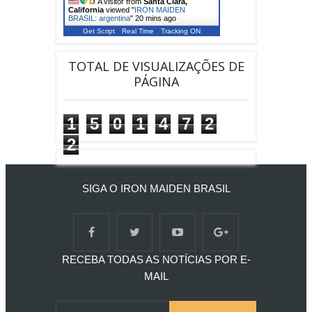
A visitor from
Santa Clara,
California
viewed "
IRON MAIDEN
BRASIL: argentina
"
20 mins ago
Get Script
Real Time
Tracking ON
TOTAL DE VISUALIZAÇÕES DE
PÁGINA
1
5
0
1
4
7
2
2
SIGA O IRON MAIDEN BRASIL
RECEBA TODAS AS NOTÍCIAS POR E-
MAIL