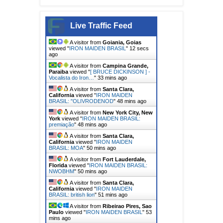
Live Traffic Feed
A visitor from
Goiania, Goias
viewed "
IRON MAIDEN BRASIL
"
14 secs
ago
A visitor from
Campina Grande,
Paraiba
viewed "
[ BRUCE DICKINSON ] -
Vocalista do Iron…
"
33 mins ago
A visitor from
Santa Clara,
California
viewed "
IRON MAIDEN
BRASIL: "OLIVRODENOD
"
48 mins ago
A visitor from
New York City, New
York
viewed "
IRON MAIDEN BRASIL:
premiação
"
48 mins ago
A visitor from
Santa Clara,
California
viewed "
IRON MAIDEN
BRASIL: MOA
"
50 mins ago
A visitor from
Fort Lauderdale,
Florida
viewed "
IRON MAIDEN BRASIL:
NWOBHM
"
51 mins ago
A visitor from
Santa Clara,
California
viewed "
IRON MAIDEN
BRASIL: british lion
"
51 mins ago
A visitor from
Ribeirao Pires, Sao
Paulo
viewed "
IRON MAIDEN BRASIL
"
53
mins ago