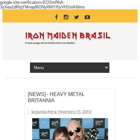
google-site-verification=EOSmRhA-
3yXea1dRtqYMnapf6ONyRMYI5yVHSmK6lmo
[NEWS] - HEAVY METAL
BRITANNIA
Segunda-Feira, Fevereiro 15, 2010