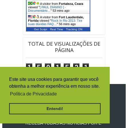
A visitor from
Fortaleza, Ceara
viewed "
[ PAUL DIANNO ] -
Documentário…
"
53 mins ago
A visitor from
Fort Lauderdale,
Florida
viewed "
Rock In Rio 2013: Tire
suas dúvidas FAQ…
"
56 mins ago
Get Script
Real Time
Tracking ON
TOTAL DE VISUALIZAÇÕES DE
PÁGINA
1
5
0
1
5
2
1
6
Este site usa cookies para garantir que você
obtenha a melhor experiência em nosso site.
SIGA O IRON MAIDEN BRASIL
Política de Privacidade
Entendi!
RECEBA TODAS AS NOTÍCIAS POR E-