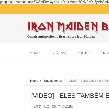
google-site-verification=EOSmRhA-3yXea1dRtqYMnapf6ONyRMYI5yVHSm
Friday, August 07, 2026
HOME
PODCAST
EQUIPE
BIOG
Home
/
Uncategories
/
[VIDEO] - ELES TAMBÈM ERRA
[VIDEO] - ELES TAMBÈM 
Terça-Feira, Janeiro 05, 2010