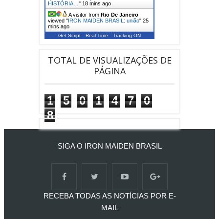
BRASIL: argentina
"
16 mins ago
A visitor from
Hong Kong
viewed
"
[ IRON MAIDEN ] - 46 ANOS DE
HISTÓRIA…
"
18 mins ago
Get Script
Real Time
Tracking ON
A visitor from
Rio De Janeiro
viewed "
IRON MAIDEN BRASIL: união
"
25
mins ago
TOTAL DE VISUALIZAÇÕES DE
PÁGINA
1
5
0
1
4
7
0
8
SIGA O IRON MAIDEN BRASIL
RECEBA TODAS AS NOTÍCIAS POR E-
MAIL