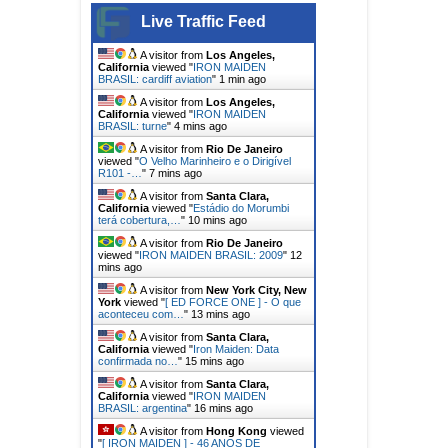
Live Traffic Feed
A visitor from
Santa Clara,
California
viewed "
IRON MAIDEN
BRASIL: jon lord
"
9 secs ago
A visitor from
Los Angeles,
California
viewed "
IRON MAIDEN
BRASIL: cardiff aviation
"
1 min ago
A visitor from
Los Angeles,
California
viewed "
IRON MAIDEN
BRASIL: turne
"
4 mins ago
A visitor from
Rio De Janeiro
viewed "
O Velho Marinheiro e o Dirigível
R101 -…
"
7 mins ago
A visitor from
Santa Clara,
California
viewed "
Estádio do Morumbi
terá cobertura,…
"
10 mins ago
A visitor from
Rio De Janeiro
viewed "
IRON MAIDEN BRASIL: 2009
"
12
mins ago
A visitor from
New York City, New
York
viewed "
[ ED FORCE ONE ] - O que
aconteceu com…
"
13 mins ago
A visitor from
Santa Clara,
California
viewed "
Iron Maiden: Data
confirmada no…
"
15 mins ago
A visitor from
Santa Clara,
California
viewed "
IRON MAIDEN