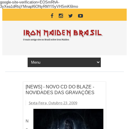
google-site-verification=EOSmRhA-
3yXea1dRtqYMnapf6ONyRMYI5yVHSmK6lmo
[NEWS] - NOVO CD DO BLAZE -
NOVIDADES DAS GRAVAÇÔES
Sexta-Feira, Outubro 23, 2009
N