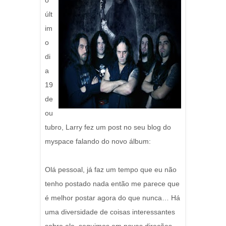
o
últ
im
o
di
a
19
de
ou
tubro, Larry fez um post no seu blog do
myspace falando do novo álbum:
Olá pessoal, já faz um tempo que eu não
tenho postado nada então me parece que
é melhor postar agora do que nunca… Há
uma diversidade de coisas interessantes