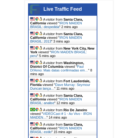
Live Traffic Feed
A visitor from
Santa Clara,
California
viewed "
IRON MAIDEN
BRASIL: despedida
"
2 mins ago
A visitor from
Santa Clara,
California
viewed "
IRON MAIDEN
BRASIL: 2013
"
4 mins ago
A visitor from
New York City, New
York
viewed "
IRON MAIDEN BRASIL:
peru
"
5 mins ago
A visitor from
Washington,
District Of Columbia
viewed "
Paul
Di'Anno: Mais datas confirmadas em…
"
9
mins ago
A visitor from
Fort Lauderdale,
Florida
viewed "
Dave Murray: Seymour
Duncan lança…
"
11 mins ago
A visitor from
Santa Clara,
California
viewed "
IRON MAIDEN
BRASIL: analise
"
12 mins ago
A visitor from
Rio De Janeiro
viewed "
VIDEOCast # 1 - Ao Vivo - IRON
MAIDEN…
"
14 mins ago
A visitor from
Santa Clara,
California
viewed "
IRON MAIDEN
BRASIL: estilo
"
15 mins ago