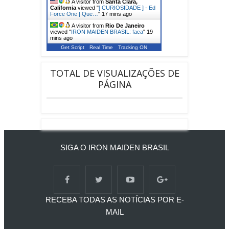
A visitor from
Santa Clara,
California
viewed "
[ CURIOSIDADE ] - Ed
Force One | Que…
"
17 mins ago
A visitor from
Rio De Janeiro
viewed "
IRON MAIDEN BRASIL: faca
"
19
mins ago
Get Script
Real Time
Tracking ON
TOTAL DE VISUALIZAÇÕES DE
PÁGINA
SIGA O IRON MAIDEN BRASIL
RECEBA TODAS AS NOTÍCIAS POR E-
MAIL