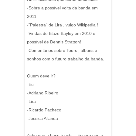
-Sobre a possível volta da banda em
2011.
-"Palestra" de Lira , vulgo Wikipedia !
-Vindas de Blaze Bayley em 2010 e
possível de Dennis Stratton!
-Comentários sobre Tours , álbuns e
sonhos com o futuro trabalho da banda.
Quem deve ir?
-Eu
-Adriano Ribeiro
-Lira
-Ricardo Pacheco
-Jessica Ailanda
Acho que a base é esta... Espero que a