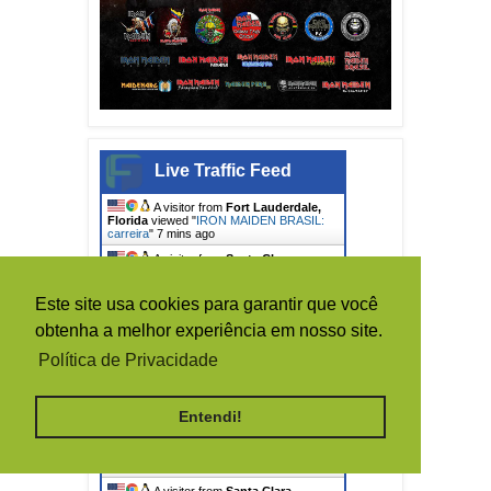
Live Traffic Feed
A visitor from
Fort Lauderdale,
Florida
viewed "
IRON MAIDEN BRASIL:
carreira
"
7 mins ago
A visitor from
Santa Clara,
California
viewed "
Rumores de turnê em
2014 ficam mais…
"
13 mins ago
Este site usa cookies para garantir que você
A visitor from
Radomsko,
Lodzkie
viewed "
IRON MAIDEN BRASIL
"
obtenha a melhor experiência em nosso site.
20 mins ago
Política de Privacidade
A visitor from
Linkoping,
Ostergotlands Lan
viewed "
[ BRUCE
DICKINSON ] - Dando sua opinião…
"
40
mins ago
Entendi!
A visitor from
Santa Clara,
California
viewed "
CURITIBA 2011:
COBERTURA DO SHOW - IRON…
"
1 hr
29 mins ago
A visitor from
Santa Clara,