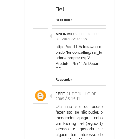
Flw !
Responder
ANÔNIMO
20 DE JULHO
DE 2009 ÀS 09:36
https://ssl1105.locaweb.c
om.br/londoncalling/ssl_lo
ndon/comprar.asp?
Produto=797412&Depart=
CD
Responder
JEFF
21 DE JULHO DE
2009 ÀS 15:11
Olá...não sei se posso
fazer isto, se não puder, o
moderador apaga...Tenho
um Raising Hell (região 1)
lacrado e gostaria se
alguém tem interesse de