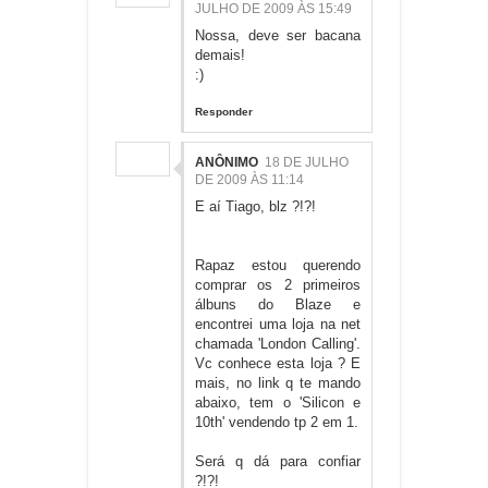
JULHO DE 2009 ÀS 15:49
Nossa, deve ser bacana
demais!
:)
Responder
ANÔNIMO
18 DE JULHO
DE 2009 ÀS 11:14
E aí Tiago, blz ?!?!
Rapaz estou querendo
comprar os 2 primeiros
álbuns do Blaze e
encontrei uma loja na net
chamada 'London Calling'.
Vc conhece esta loja ? E
mais, no link q te mando
abaixo, tem o 'Silicon e
10th' vendendo tp 2 em 1.
Será q dá para confiar
?!?!