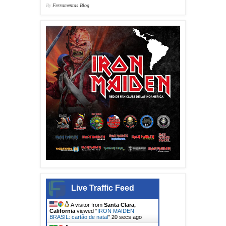
By
Ferramentas Blog
Live Traffic Feed
A visitor from
Santa Clara,
California
viewed "
IRON MAIDEN
BRASIL: cartão de natal
"
22 secs ago