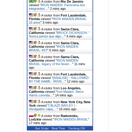
A visitor from
Rio De Janeiro
viewed "
IRON MAIDEN: Panorama dos
integrantes…
"
2 mins ago
A visitor from
Fort Lauderdale,
Florida
viewed "
IRON MAIDEN BRASIL:
15 anos
"
3 mins ago
A visitor from
Santa Clara,
California
viewed "
BRUCE DICKINSON: "
Nunca pense que algo…
"
4 mins ago
A visitor from
Santa Clara,
California
viewed "
IRON MAIDEN
BRASIL: #27
"
6 mins ago
A visitor from
Santa Clara,
California
viewed "
IRON MAIDEN
BRASIL: legacy of the beast…
"
11 mins
ago
A visitor from
Fort Lauderdale,
Florida
viewed "
[ANALISE] - HALLOWED
BY THE NAME - IRON…
"
12 mins ago
A visitor from
Los Angeles,
California
viewed "
Iron Maiden: Steve
Harris convida…
"
14 mins ago
A visitor from
New York City, New
York
viewed "
[ BLAZE BAYLEY ] -
Divulgados capa,…
"
16 mins ago
A visitor from
Radomsko,
Lodzkie
viewed "
IRON MAIDEN BRASIL
"
17 mins ago
Get Script
Real Time
Tracking ON