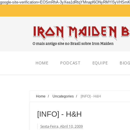
google-site-verification=EOSmRhA-3yXea1dRtqYMnapf6ONyRMYI5yVHSm
Saturday, August 08, 2026
HOME
PODCAST
EQUIPE
BIOG
Home
/
Uncategories
/
[INFO] - H&H
[INFO] - H&H
Sexta-Feira, Abril 10, 2009