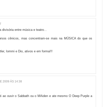
7
ivisória entre música e teatro...
ursos cênicos, mas concentram-se mais na MÚSICA do que os
er, Iommi e Dio, ativos e em forma!!!
E 2009 ÀS 14:38
.
nti ao ouvir o Sabbath ou o MAiden e ate mesmo O Deep Purple a