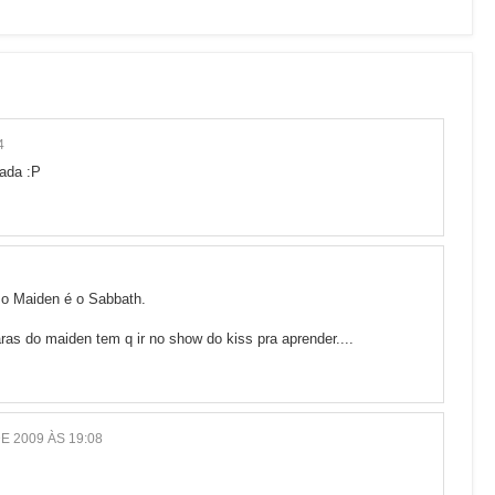
4
nada :P
 o Maiden é o Sabbath.
aras do maiden tem q ir no show do kiss pra aprender....
E 2009 ÀS 19:08