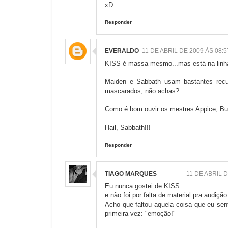
xD
Responder
EVERALDO
11 DE ABRIL DE 2009 ÀS 08:5
KISS é massa mesmo...mas está na linha d
Maiden e Sabbath usam bastantes rec
mascarados, não achas?
Como é bom ouvir os mestres Appice, Butl
Hail, Sabbath!!!
Responder
TIAGO MARQUES
11 DE ABRIL D
Eu nunca gostei de KISS
e não foi por falta de material pra audição
Acho que faltou aquela coisa que eu se
primeira vez: "emoção!"