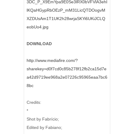
3DC_P_X9EmYpa9E0Se3lRX0bVFVlA3ehI
lKQaHGypRbOEzP_mM31LicQTDOogvM
XZDUsAm1T1UK2h28wrjaSKYi6UKiJCLQ
eobUo4.jpg
DOWNLOAD
http://www.mediafire.com/?
sharekey=d0f7cd0c85b278f12fb2ca15d7e
a42d9719ee968a2e07226c95965eaa7bc6
8bc
Credits:
*
Shot by Fabrício;
Edited by Fabiano;