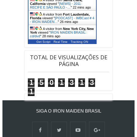
California
viewed "
[NEWS] - 2011:
RECIFE E SÃO PAULO -…
"
22 mins ago
A visitor from
Fort Lauderdale,
Florida
viewed "
[PODCAST] - IMBCast # 4
- IRON MAIDEN…
"
26 mins ago
A visitor from
New York City, New
York
viewed "
IRON MAIDEN BRASIL:
cd/dvd
"
28 mins ago
Get Script
Real Time
Tracking ON
TOTAL DE VISUALIZAÇÕES DE
PÁGINA
1
5
0
1
3
1
3
1
SIGA O IRON MAIDEN BRASIL