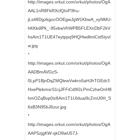
http://images.orkut.com/orkut/photos/OgA
AAL1nR8FkRXclQIoP3fru-
jLs48DgzkgocOOEgwJgW1KbwA_vyNMU-
hKKkdlPk_-95xbwVhWPB5FLEXnDbF2kV
hsAm1T1UE47eytppq9HQHwdlmiCst5tyvI
w.jpg
*
http://images.orkut.com/orkut/photos/OgA
AADBmAVGzS-
0LpP1BjnDqZMQlewVwkro5aHJhTGEdr3
HxePlebmsrS1cjJFFiCd9GLPmCzheOnH8
hmOZqBvp0iz8Am1T1UIduai9cZmU0H_S
6sB3N95bJ6zur.jpg
*
http://images.orkut.com/orkut/photos/OgA
AAPSzjgKW-qkO8wU57J-