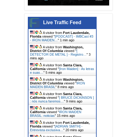
Live Traffic Feed
A visitor from
Fort Lauderdale,
Florida
viewed "
[PODCAST] - IMBCast #3
- IRON MAIDEN…
"
1 min ago
A visitor from
Washington,
District Of Columbia
viewed "
[
DETECTOR DE METAL ] - Registro…
"
3
mins ago
A visitor from
Santa Clara,
California
viewed "
[Iron Maiden] - As letras
e suas…
"
5 mins ago
A visitor from
Washington,
District Of Columbia
viewed "
IRON
MAIDEN BRASIL
"
8 mins ago
A visitor from
Santa Clara,
California
viewed "
[ BRUCE DICKINSON ]
: nós nunca faremos…
"
9 mins ago
A visitor from
Santa Clara,
California
viewed "
IRON MAIDEN
BRASIL: noticias
"
15 mins ago
A visitor from
Fort Lauderdale,
Florida
viewed "
[ADRIAN SMITH] -
Entrevista exclusiva…
"
20 mins ago
A visitor from
Santa Clara,