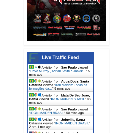
Live Traffic Feed
A visitor from
Sao Paulo
viewed
"
Dave Murray , Adrian Smith e Janick…
"
5
mins ago
A visitor from
Agua Doce, Santa
Catarina
viewed "
Iron Maiden: Todas as
formações da…
"
8 mins ago
A visitor from
Mata De Sao Joao,
Bahia
viewed "
IRON MAIDEN BRASIL
"
43
mins ago
A visitor from
Sao Paulo
viewed
"
IRON MAIDEN BRASIL
"
50 mins ago
A visitor from
Joinville, Santa
Catarina
viewed "
IRON MAIDEN BRASIL
"
2 hrs 1 min ago