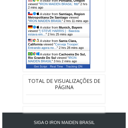
A visitor from
Portland, Oregon
viewed "
IRON MAIDEN BRASIL: fttb
"
2 hrs
2 mins ago
A visitor from
Santiago, Region
Metropolitana De Santiago
viewed
"
IRON MAIDEN BRASIL
"
2 hrs 11 mins ago
A visitor from
Munich, Bayern
viewed "
[ STEVE HARRIS ] - Baixista
estava em…
"
2 hrs 25 mins ago
A visitor from
Santa Clara,
California
viewed "
Cerveja Trooper:
Entrando agora no…
"
2 hrs 28 mins ago
A visitor from
Cachoeira Do Sul,
Rio Grande Do Sul
viewed "
IRON
MAIDEN BRASIL
"
3 hrs 2 mins ago
Get Script
Real Time
Tracking ON
TOTAL DE VISUALIZAÇÕES DE
PÁGINA
SIGA O IRON MAIDEN BRASIL