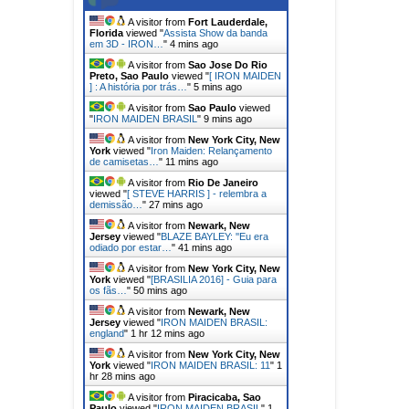
A visitor from
Fort Lauderdale,
Florida
viewed "
Assista Show da banda
em 3D - IRON…
"
4 mins ago
A visitor from
Sao Jose Do Rio
Preto, Sao Paulo
viewed "
[ IRON MAIDEN
] : A história por trás…
"
5 mins ago
A visitor from
Sao Paulo
viewed
"
IRON MAIDEN BRASIL
"
9 mins ago
A visitor from
New York City, New
York
viewed "
Iron Maiden: Relançamento
de camisetas…
"
11 mins ago
A visitor from
Rio De Janeiro
viewed "
[ STEVE HARRIS ] - relembra a
demissão…
"
27 mins ago
A visitor from
Newark, New
Jersey
viewed "
BLAZE BAYLEY: ''Eu era
odiado por estar…
"
41 mins ago
A visitor from
New York City, New
York
viewed "
[BRASILIA 2016] - Guia para
os fãs…
"
50 mins ago
A visitor from
Newark, New
Jersey
viewed "
IRON MAIDEN BRASIL:
england
"
1 hr 12 mins ago
A visitor from
New York City, New
York
viewed "
IRON MAIDEN BRASIL: 11
"
1
hr 28 mins ago
A visitor from
Piracicaba, Sao
Paulo
viewed "
IRON MAIDEN BRASIL
"
1