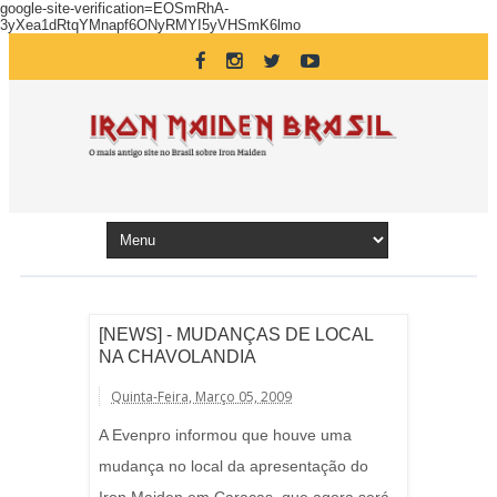
google-site-verification=EOSmRhA-
3yXea1dRtqYMnapf6ONyRMYI5yVHSmK6lmo
[NEWS] - MUDANÇAS DE LOCAL
NA CHAVOLANDIA
Quinta-Feira, Março 05, 2009
A Evenpro informou que houve uma
mudança no local da apresentação do