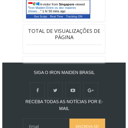
A visitor from
Singapore
viewed
"
Iron Maiden:Entre os dez maiores
shows…
"
1 hr 50 mins ago
Get Script
Real Time
Tracking ON
TOTAL DE VISUALIZAÇÕES DE
PÁGINA
SIGA O IRON MAIDEN BRASIL
RECEBA TODAS AS NOTÍCIAS POR E-
MAIL