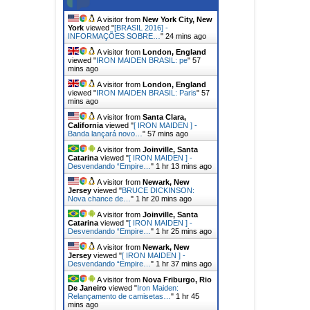
A visitor from
New York City, New
York
viewed "
[BRASIL 2016] -
INFORMAÇÕES SOBRE…
"
24 mins ago
A visitor from
London, England
viewed "
IRON MAIDEN BRASIL: pe
"
57
mins ago
A visitor from
London, England
viewed "
IRON MAIDEN BRASIL: Paris
"
57
mins ago
A visitor from
Santa Clara,
California
viewed "
[ IRON MAIDEN ] -
Banda lançará novo…
"
57 mins ago
A visitor from
Joinville, Santa
Catarina
viewed "
[ IRON MAIDEN ] -
Desvendando “Empire…
"
1 hr 13 mins ago
A visitor from
Newark, New
Jersey
viewed "
BRUCE DICKINSON:
Nova chance de…
"
1 hr 20 mins ago
A visitor from
Joinville, Santa
Catarina
viewed "
[ IRON MAIDEN ] -
Desvendando “Empire…
"
1 hr 25 mins ago
A visitor from
Newark, New
Jersey
viewed "
[ IRON MAIDEN ] -
Desvendando “Empire…
"
1 hr 37 mins ago
A visitor from
Nova Friburgo, Rio
De Janeiro
viewed "
Iron Maiden:
Relançamento de camisetas…
"
1 hr 45
mins ago