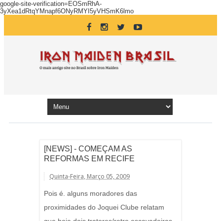
google-site-verification=EOSmRhA-
3yXea1dRtqYMnapf6ONyRMYI5yVHSmK6lmo
[NEWS] - COMEÇAM AS
REFORMAS EM RECIFE
Quinta-Feira, Março 05, 2009
Pois é. alguns moradores das
proximidades do Joquei Clube relatam