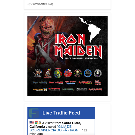
By
Ferramentas Blog
Live Traffic Feed
A visitor from
Santa Clara,
California
viewed "
GUIA DE
SOBREVIVENCIA DO FÃ - IRON…
"
11
mins ago