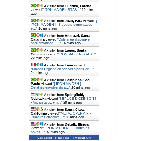
A visitor from
Curitiba, Parana
viewed "
IRON MAIDEN BRASIL
"
12 mins
ago
A visitor from
Joao, Para
viewed "
[
IRON MAIDEN ] - 8 covers comentados
e…
"
16 mins ago
A visitor from
Araquari, Santa
Catarina
viewed "
Coletânea disponível
para download! -…
"
16 mins ago
A visitor from
Lages, Santa
Catarina
viewed "
IRON MAIDEN BRASIL
"
22 mins ago
A visitor from
Lima
viewed
"
Maiden England disponível a partir de…
"
24 mins ago
A visitor from
Campinas, Sao
Paulo
viewed "
[ IRON MAIDEN ] -
Detalhes envolvendo a…
"
28 mins ago
A visitor from
Springfield,
Nebraska
viewed "
[ BRUCE DICKINSON ]
- Vocalista diz em…
"
29 mins ago
A visitor from
Santa Clara,
California
viewed "
METAL OPEN AIR -
Primeiras atracões…
"
36 mins ago
A visitor from
Dekalb, Illinois
viewed "
[ IRON MAIDEN ] - Confira as
novas…
"
37 mins ago
Get Script
Real Time
Tracking ON