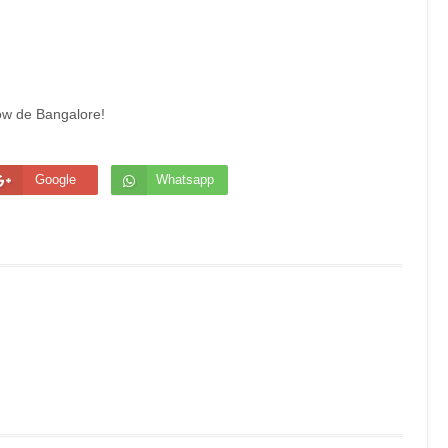
ow de Bangalore!
Google
Whatsapp