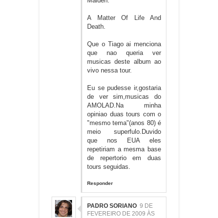
Maiden.
A Matter Of Life And
Death.
Que o Tiago ai menciona
que nao queria ver
musicas deste album ao
vivo nessa tour.
Eu se pudesse ir,gostaria
de ver sim,musicas do
AMOLAD.Na minha
opiniao duas tours com o
"mesmo tema"(anos 80) é
meio superfulo.Duvido
que nos EUA eles
repetiriam a mesma base
de repertorio em duas
tours seguidas.
Responder
PADRO SORIANO
9 DE
FEVEREIRO DE 2009 ÀS