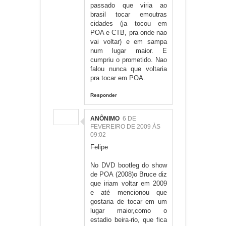
passado que viria ao
brasil tocar emoutras
cidades (ja tocou em
POA e CTB, pra onde nao
vai voltar) e em sampa
num lugar maior. E
cumpriu o prometido. Nao
falou nunca que voltaria
pra tocar em POA.
Responder
ANÔNIMO
6 DE
FEVEREIRO DE 2009 ÀS
09:02
Felipe
No DVD bootleg do show
de POA (2008)o Bruce diz
que iriam voltar em 2009
e até mencionou que
gostaria de tocar em um
lugar maior,como o
estadio beira-rio, que fica