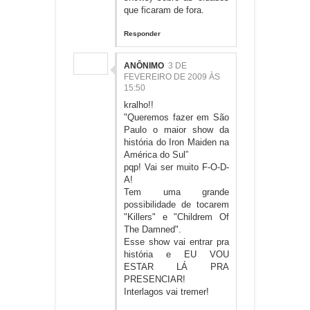
que ficaram de fora.
Responder
ANÔNIMO
3 DE
FEVEREIRO DE 2009 ÀS
15:50
kralho!!
"Queremos fazer em São
Paulo o maior show da
história do Iron Maiden na
América do Sul”
pqp! Vai ser muito F-O-D-
A!
Tem uma grande
possibilidade de tocarem
"Killers" e "Childrem Of
The Damned".
Esse show vai entrar pra
história e EU VOU
ESTAR LÁ PRA
PRESENCIAR!
Interlagos vai tremer!