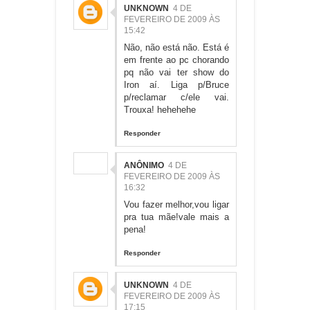
UNKNOWN
4 DE
FEVEREIRO DE 2009 ÀS
15:42
Não, não está não. Está é
em frente ao pc chorando
pq não vai ter show do
Iron aí. Liga p/Bruce
p/reclamar c/ele vai.
Trouxa! hehehehe
Responder
ANÔNIMO
4 DE
FEVEREIRO DE 2009 ÀS
16:32
Vou fazer melhor,vou ligar
pra tua mãe!vale mais a
pena!
Responder
UNKNOWN
4 DE
FEVEREIRO DE 2009 ÀS
17:15