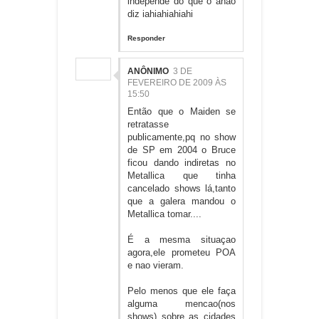
independe do que o anão
diz iahiahiahiahi
Responder
ANÔNIMO
3 DE
FEVEREIRO DE 2009 ÀS
15:50
Então que o Maiden se
retratasse
publicamente,pq no show
de SP em 2004 o Bruce
ficou dando indiretas no
Metallica que tinha
cancelado shows lá,tanto
que a galera mandou o
Metallica tomar....
É a mesma situaçao
agora,ele prometeu POA
e nao vieram.
Pelo menos que ele faça
alguma mencao(nos
shows) sobre as cidades