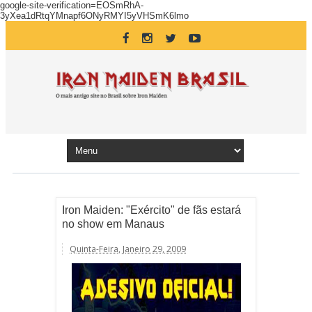
google-site-verification=EOSmRhA-
3yXea1dRtqYMnapf6ONyRMYI5yVHSmK6lmo
Iron Maiden: "Exército" de fãs estará
no show em Manaus
Quinta-Feira, Janeiro 29, 2009