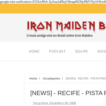
google-site-verification=EOSmRhA-3yXea1dRtqYMnapf6ONyRMYI5yVHSm
Friday, August 07, 2026
HOME
PODCAST
EQUIPE
BIOG
Home
/
Uncategories
/
[NEWS] - RECIFE - PISTA PR
[NEWS] - RECIFE - PIST
Terça-Feira, Dezembro 09, 2008