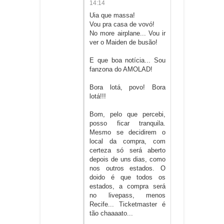
14:14
Uia que massa!
Vou pra casa de vovó!
No more airplane... Vou ir
ver o Maiden de busão!
E que boa notícia... Sou
fanzona do AMOLAD!
Bora lotá, povo! Bora
lotá!!!
Bom, pelo que percebi,
posso ficar tranquila.
Mesmo se decidirem o
local da compra, com
certeza só será aberto
depois de uns dias, como
nos outros estados. O
doido é que todos os
estados, a compra será
no livepass, menos
Recife... Ticketmaster é
tão chaaaato...