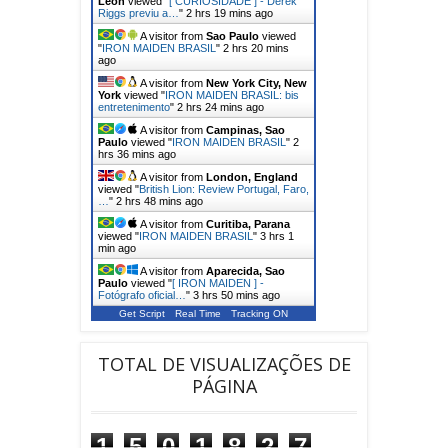
Leon
viewed "
[ CURIOSIDADE ] - Derek
Riggs previu a…
"
2 hrs 19 mins ago
A visitor from
Sao Paulo
viewed
"
IRON MAIDEN BRASIL
"
2 hrs 21 mins
ago
A visitor from
New York City, New
York
viewed "
IRON MAIDEN BRASIL: bis
entretenimento
"
2 hrs 24 mins ago
A visitor from
Campinas, Sao
Paulo
viewed "
IRON MAIDEN BRASIL
"
2
hrs 36 mins ago
A visitor from
London, England
viewed "
British Lion: Review Portugal, Faro,
…
"
2 hrs 48 mins ago
A visitor from
Curitiba, Parana
viewed "
IRON MAIDEN BRASIL
"
3 hrs 1
min ago
A visitor from
Aparecida, Sao
Paulo
viewed "
[ IRON MAIDEN ] -
Fotógrafo oficial…
"
3 hrs 50 mins ago
Get Script
Real Time
Tracking ON
TOTAL DE VISUALIZAÇÕES DE
PÁGINA
1
5
0
1
8
2
7