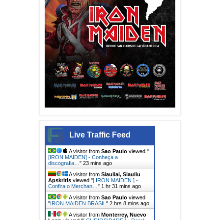
Live Traffic Feed
A visitor from
Sao Paulo
viewed "
[IRON MAIDEN] - Conheça a
discografia…
"
23 mins ago
A visitor from
Siauliai, Siauliu
Apskritis
viewed "
[ IRON MAIDEN ] -
Confira o Merchan…
"
1 hr 31 mins ago
A visitor from
Sao Paulo
viewed
"
IRON MAIDEN BRASIL
"
2 hrs 8 mins ago
A visitor from
Monterrey, Nuevo